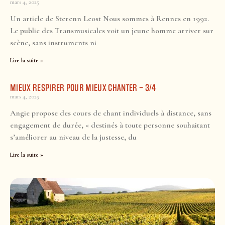
mars 4, 2025
Un article de Sterenn Leost Nous sommes à Rennes en 1992.
Le public des Transmusicales voit un jeune homme arriver sur
scène, sans instruments ni
Lire la suite »
MIEUX RESPIRER POUR MIEUX CHANTER – 3/4
mars 4, 2025
Angie propose des cours de chant individuels à distance, sans
engagement de durée, « destinés à toute personne souhaitant
s’améliorer au niveau de la justesse, du
Lire la suite »