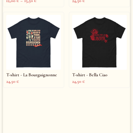
12,00
€
–
15,50
€
24,50
€
T-shirt - La Bourguignonne
T-shirt - Bella Ciao
24,50
€
24,50
€