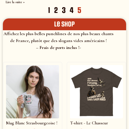
Lire la suite »
1
2
3
4
5
le shop
Affichez les plus belles punchlines de nos plus beaux chants
de France, plutôt que des slogans vides américains !
– Frais de ports inclus !-
Mug Blanc Strasbourgeoise !
T-shirt - Le Chasseur