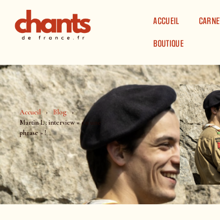
Panneau de gestion des cookies
ACCUEIL
CARNE
BOUTIQUE
Accueil
Blog
Martin L : interview « en une
phrase » !