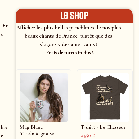
le shop
. En
Affichez les plus belles punchlines de nos plus
bé
beaux chants de France, plutôt que des
slogans vides américains !
– Frais de ports inclus !-
 des
Mug Blanc
T-shirt - Le Chasseur
Strasbourgeoise !
en
24,50
€