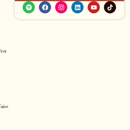
’est
faire