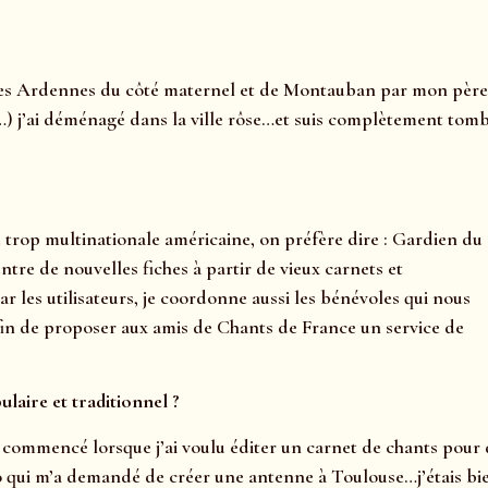
des Ardennes du côté maternel et de Montauban par mon père
it…) j’ai déménagé dans la ville rôse…et suis complètement tom
 trop multinationale américaine, on préfère dire : Gardien du
entre de nouvelles fiches à partir de vieux carnets et
r les utilisateurs, je coordonne aussi les bénévoles qui nous
 afin de proposer aux amis de Chants de France un service de
laire et traditionnel ?
 a commencé lorsque j’ai voulu éditer un carnet de chants pour
nto qui m’a demandé de créer une antenne à Toulouse…j’étais bi