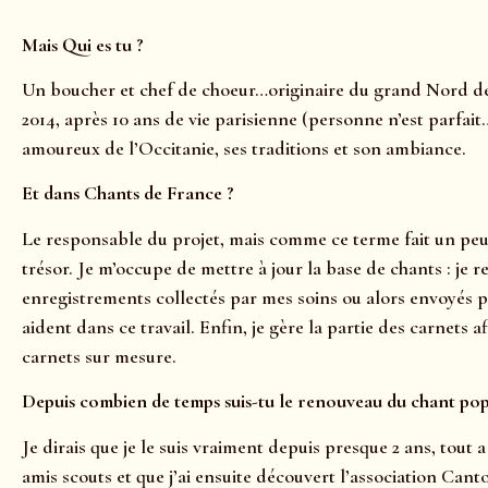
Mais Qui es tu ?
Un boucher et chef de choeur…originaire du grand Nord 
2014, après 10 ans de vie parisienne (personne n’est parfa
amoureux de l’Occitanie, ses traditions et son ambiance.
Et dans Chants de France ?
Le responsable du projet, mais comme ce terme fait un peu
trésor. Je m’occupe de mettre à jour la base de chants : je r
enregistrements collectés par mes soins ou alors envoyés pa
aident dans ce travail. Enfin, je gère la partie des carnets
carnets sur mesure.
Depuis combien de temps suis-tu le renouveau du chant popu
Je dirais que je le suis vraiment depuis presque 2 ans, tout
amis scouts et que j’ai ensuite découvert l’association Ca