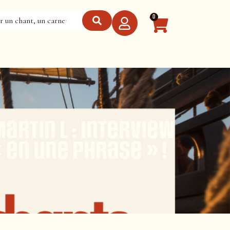
0
artin L : interview
 en une phrase » !