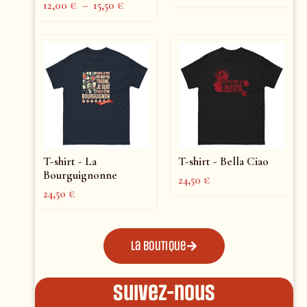
12,00
€
–
15,50
€
T-shirt - La
T-shirt - Bella Ciao
Bourguignonne
24,50
€
24,50
€
La boutique
Suivez-nous