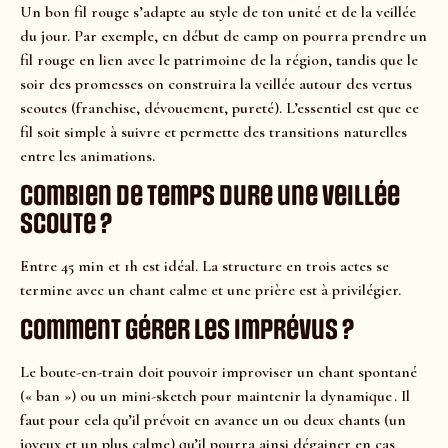
Un bon fil rouge s’adapte au style de ton unité et de la veillée
du jour. Par exemple, en début de camp on pourra prendre un
fil rouge en lien avec le patrimoine de la région, tandis que le
soir des promesses on construira la veillée autour des vertus
scoutes (franchise, dévouement, pureté). L’essentiel est que ce
fil soit simple à suivre et permette des transitions naturelles
entre les animations.
Combien de temps dure une veillée
scoute ?
Entre 45 min et 1h est idéal. La structure en trois actes se
termine avec un chant calme et une prière est à privilégier.
Comment gérer les imprévus ?
Le boute-en-train doit pouvoir improviser un chant spontané
(« ban ») ou un mini-sketch pour maintenir la dynamique . Il
faut pour cela qu’il prévoit en avance un ou deux chants (un
joyeux et un plus calme) qu’il pourra ainsi dégainer en cas