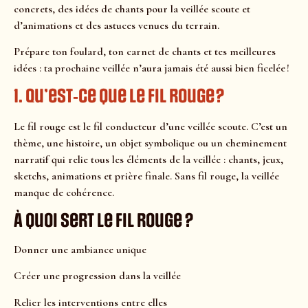
concrets, des idées de chants pour la veillée scoute et
d’animations et des astuces venues du terrain.
Prépare ton foulard, ton carnet de chants et tes meilleures
idées : ta prochaine veillée n’aura jamais été aussi bien ficelée !
1. Qu’est‑ce que le fil rouge ?
Le fil rouge est le fil conducteur d’une veillée scoute. C’est un
thème, une histoire, un objet symbolique ou un cheminement
narratif qui relie tous les éléments de la veillée : chants, jeux,
sketchs, animations et prière finale. Sans fil rouge, la veillée
manque de cohérence.
À quoi sert le fil rouge ?
Donner une ambiance unique
Créer une progression dans la veillée
Relier les interventions entre elles