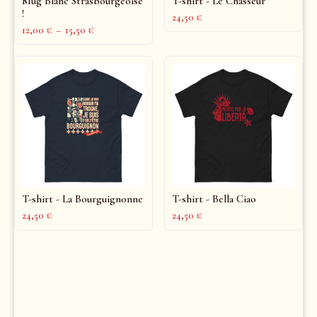
Mug Blanc Strasbourgeoise
T-shirt - Le Chasseur
!
24,50
€
12,00
€
–
15,50
€
T-shirt - La Bourguignonne
T-shirt - Bella Ciao
24,50
€
24,50
€