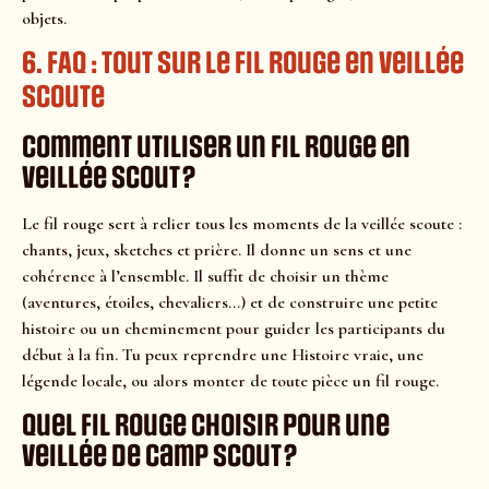
objets.
6. FAQ : tout sur le fil rouge en veillée
scoute
Comment utiliser un fil rouge en
veillée scout ?
Le fil rouge sert à relier tous les moments de la veillée scoute :
chants, jeux, sketches et prière. Il donne un sens et une
cohérence à l’ensemble. Il suffit de choisir un thème
(aventures, étoiles, chevaliers…) et de construire une petite
histoire ou un cheminement pour guider les participants du
début à la fin. Tu peux reprendre une Histoire vraie, une
légende locale, ou alors monter de toute pièce un fil rouge.
Quel fil rouge choisir pour une
veillée de camp scout ?