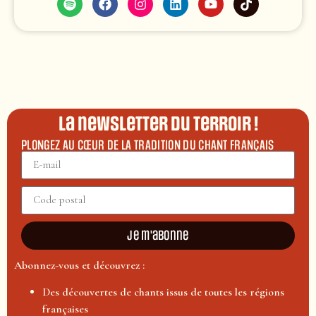
La newsletter du terroir !
PLONGEZ AU CŒUR DE LA TRADITION DU CHANT FRANÇAIS
Je m'abonne
Abonnez-vous et découvrez :
Des découvertes de chants issus de toutes les régions
françaises