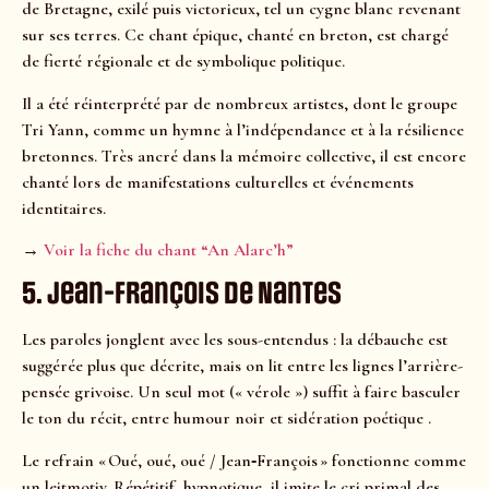
de Bretagne, exilé puis victorieux, tel un cygne blanc revenant
sur ses terres. Ce chant épique, chanté en breton, est chargé
de fierté régionale et de symbolique politique.
Il a été réinterprété par de nombreux artistes, dont le groupe
Tri Yann, comme un hymne à l’indépendance et à la résilience
bretonnes. Très ancré dans la mémoire collective, il est encore
chanté lors de manifestations culturelles et événements
identitaires.
→
Voir la fiche du chant “An Alarc’h”
5. Jean-François de Nantes
Les paroles jonglent avec les sous-entendus : la débauche est
suggérée plus que décrite, mais on lit entre les lignes l’arrière-
pensée grivoise. Un seul mot (« vérole ») suffit à faire basculer
le ton du récit, entre humour noir et sidération poétique .
Le refrain « Oué, oué, oué / Jean‑François » fonctionne comme
un leitmotiv. Répétitif, hypnotique, il imite le cri primal des