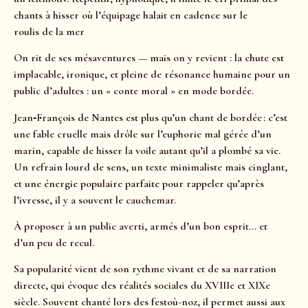
chants à hisser où l’équipage halait en cadence sur le
roulis de la mer
On rit de ses mésaventures — mais on y revient : la chute est
implacable, ironique, et pleine de résonance humaine pour un
public d’adultes : un « conte moral » en mode bordée.
Jean‑François de Nantes est plus qu’un chant de bordée : c’est
une fable cruelle mais drôle sur l’euphorie mal gérée d’un
marin, capable de hisser la voile autant qu’il a plombé sa vie.
Un refrain lourd de sens, un texte minimaliste mais cinglant,
et une énergie populaire parfaite pour rappeler qu’après
l’ivresse, il y a souvent le cauchemar.
À proposer à un public averti, armés d’un bon esprit… et
d’un peu de recul.
Sa popularité vient de son rythme vivant et de sa narration
directe, qui évoque des réalités sociales du XVIIIe et XIXe
siècle. Souvent chanté lors des festoù-noz, il permet aussi aux