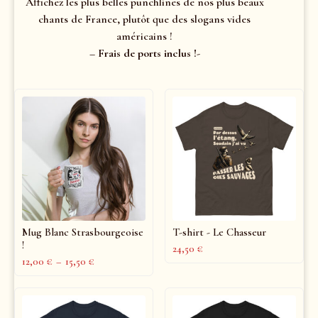
Affichez les plus belles punchlines de nos plus beaux
chants de France, plutôt que des slogans vides
américains !
– Frais de ports inclus !-
Mug Blanc Strasbourgeoise
T-shirt - Le Chasseur
!
24,50
€
12,00
€
–
15,50
€