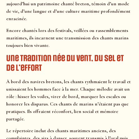
aujourd’hui un patrimoine chanté breton, témoin d’un mode
de vie, d’une langue et d’une culture maritime profondément
enracinée.
Encore chantés lors des festivals, veillées ou rassemblements
maritimes, ils incarnent une transmission des chants marins
toujours bien vivante.
Une tradition née du vent, du sel et
de l’effort
À bord des navires bretons, les chants rythmaient le travail et
unissaient les hommes face à la mer. Chaque mélodie avait un
rôle : hisser les voiles, virer de bord, marquer les escales ou
honorer les disparus. Ces chants de marins n’étaient pas que
pratiques. Ils offraient réconfort, lien social et mémoire
partagée.
Le répertoire inclut des chants maritimes anciens, des
complaintes, des airs à danser, souvent transmis à l’oral puis