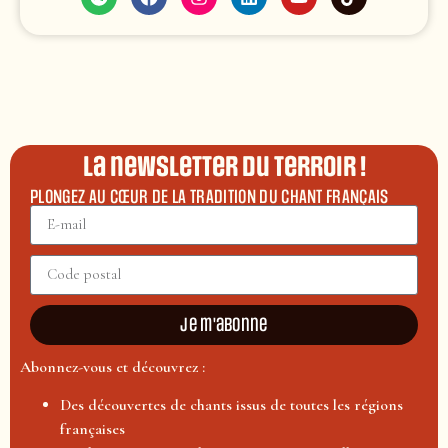
La newsletter du terroir !
PLONGEZ AU CŒUR DE LA TRADITION DU CHANT FRANÇAIS
Je m'abonne
Abonnez-vous et découvrez :
Des découvertes de chants issus de toutes les régions
françaises