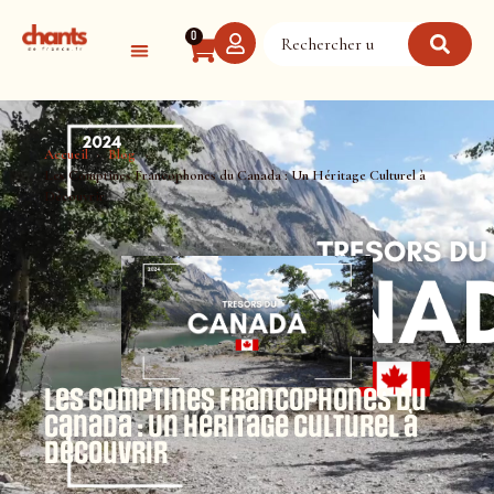
Panneau de gestion des cookies
0
Accueil
Blog
Les Comptines Francophones du Canada : Un Héritage Culturel à
Découvrir
Les Comptines Francophones du
Canada : Un Héritage Culturel à
Découvrir