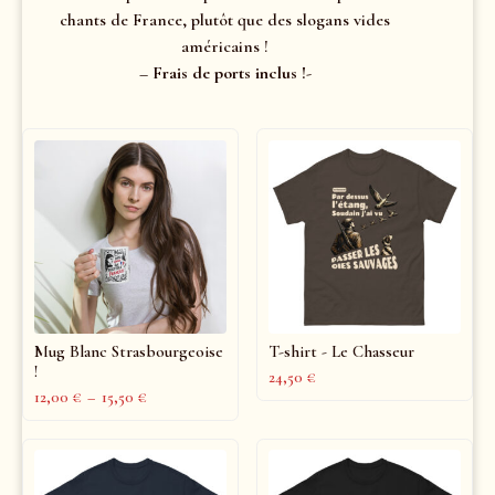
chants de France, plutôt que des slogans vides
américains !
– Frais de ports inclus !-
Mug Blanc Strasbourgeoise
T-shirt - Le Chasseur
!
24,50
€
12,00
€
–
15,50
€