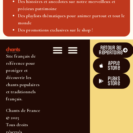
Des histoires et anecdotes sur notre merveilleux et
précieux patrimoine
Des playlists thématiques pour animer partout et tout le
monde
Des promotions exclusives sur le shop !
Retour au
répertoire
Site français de
Apple
référence pour
Store
protéger et
découvrir les
plays
store
chants populaires
et traditionnels
français.
Chants de France
© 2025
Tous droits
réservés