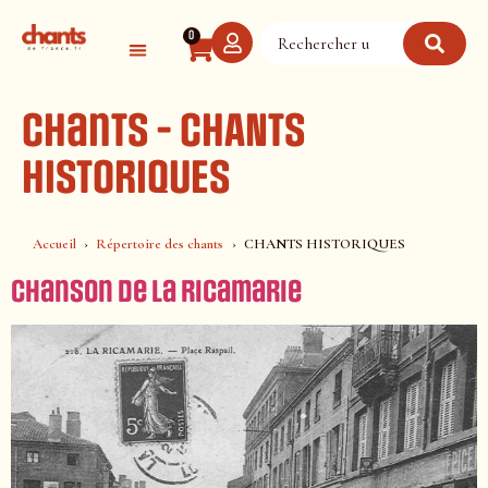
Panneau de gestion des cookies
0
Chants - CHANTS
HISTORIQUES
Accueil
Répertoire des chants
CHANTS HISTORIQUES
Chanson de La Ricamarie