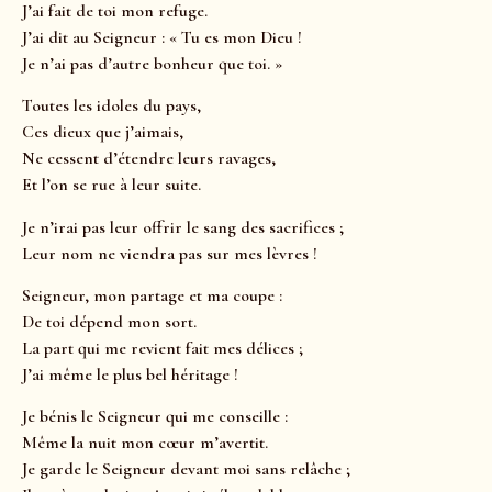
J’ai fait de toi mon refuge.
J’ai dit au Seigneur : « Tu es mon Dieu !
Je n’ai pas d’autre bonheur que toi. »
Toutes les idoles du pays,
Ces dieux que j’aimais,
Ne cessent d’étendre leurs ravages,
Et l’on se rue à leur suite.
Je n’irai pas leur offrir le sang des sacrifices ;
Leur nom ne viendra pas sur mes lèvres !
Seigneur, mon partage et ma coupe :
De toi dépend mon sort.
La part qui me revient fait mes délices ;
J’ai même le plus bel héritage !
Je bénis le Seigneur qui me conseille :
Même la nuit mon cœur m’avertit.
Je garde le Seigneur devant moi sans relâche ;