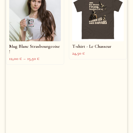
Mug Blanc Strasbourgeoise
T-shirt - Le Chasseur
!
24,50
€
12,00
€
–
15,50
€