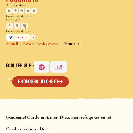
Appréciation
★
★
★
★
★
Pas encore de vote
Difficulté
Pas encore de vote
0
J’ai chanté
Accueil
Répertoire des chants
Psaume 15
ÉCOUTER SUR :
♡
+
Proposer un chant
(Antienne) Garde-moi, mon Dieu, mon refuge est en toi.
Garde-moi, mon Dieu :