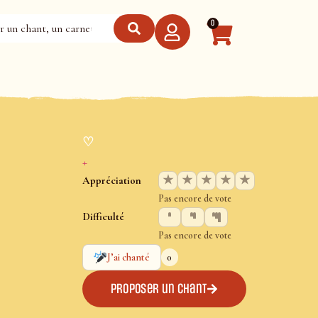
0
♡
+
★
★
★
★
★
Appréciation
Pas encore de vote
Difficulté
Pas encore de vote
0
J’ai chanté
Proposer un chant