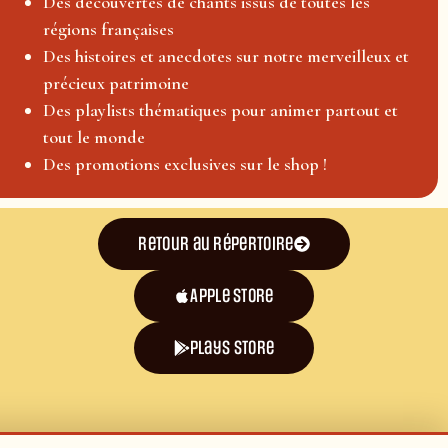
Des découvertes de chants issus de toutes les
régions françaises
Des histoires et anecdotes sur notre merveilleux et
précieux patrimoine
Des playlists thématiques pour animer partout et
tout le monde
Des promotions exclusives sur le shop !
Retour au répertoire
Apple Store
plays store