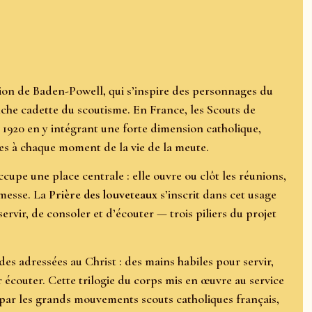
ion de Baden-Powell, qui s’inspire des personnages du
he cadette du scoutisme. En France, les Scouts de
920 en y intégrant une forte dimension catholique,
es à chaque moment de la vie de la meute.
ccupe une place centrale : elle ouvre ou clôt les réunions,
messe. La
Prière des louveteaux
s’inscrit dans cet usage
servir, de consoler et d’écouter — trois piliers du projet
es adressées au Christ : des mains habiles pour servir,
 écouter. Cette trilogie du corps mis en œuvre au service
ée par les grands mouvements scouts catholiques français,