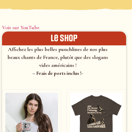
Voir sur YouTube
le shop
Affichez les plus belles punchlines de nos plus
beaux chants de France, plutôt que des slogans
vides américains !
– Frais de ports inclus !-