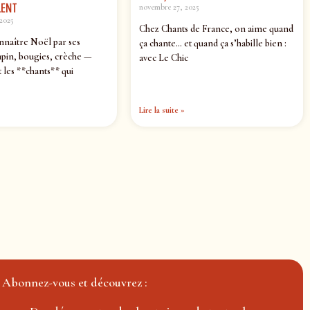
ENT
novembre 27, 2025
2025
Chez Chants de France, on aime quand
nnaître Noël par ses
ça chante… et quand ça s’habille bien :
pin, bougies, crèche —
avec Le Chic
 les **chants** qui
Lire la suite »
Abonnez-vous et découvrez :