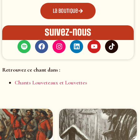
La boutique
Suivez-nous
Retrouvez ce chant dans :
Chants Louveteaux et Louvettes