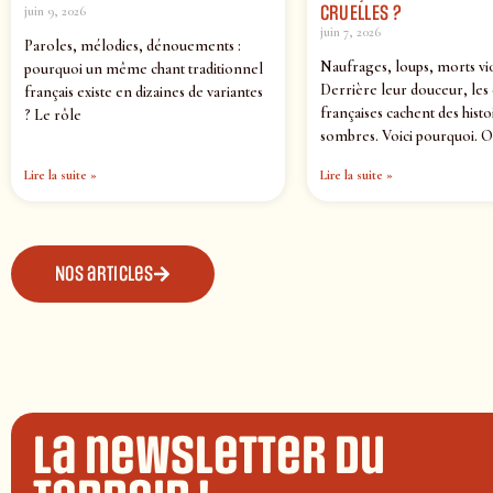
CRUELLES ?
juin 9, 2026
juin 7, 2026
Paroles, mélodies, dénouements :
Naufrages, loups, morts vi
pourquoi un même chant traditionnel
Derrière leur douceur, les
français existe en dizaines de variantes
françaises cachent des histo
? Le rôle
sombres. Voici pourquoi. O
Lire la suite »
Lire la suite »
Nos articles
La newsletter du