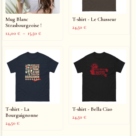
Mug Blanc
T-shirt - Le Chasseur
Strasbourgeoise !
24,50
€
12,00
€
–
15,50
€
T-shirt - La
T-shirt - Bella Ciao
Bourguignonne
24,50
€
24,50
€