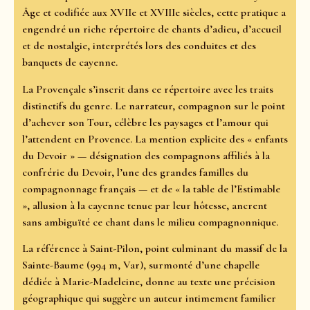
Âge et codifiée aux XVIIe et XVIIIe siècles, cette pratique a
engendré un riche répertoire de chants d’adieu, d’accueil
et de nostalgie, interprétés lors des conduites et des
banquets de cayenne.
La Provençale s’inscrit dans ce répertoire avec les traits
distinctifs du genre. Le narrateur, compagnon sur le point
d’achever son Tour, célèbre les paysages et l’amour qui
l’attendent en Provence. La mention explicite des « enfants
du Devoir » — désignation des compagnons affiliés à la
confrérie du Devoir, l’une des grandes familles du
compagnonnage français — et de « la table de l’Estimable
», allusion à la cayenne tenue par leur hôtesse, ancrent
sans ambiguïté ce chant dans le milieu compagnonnique.
La référence à Saint-Pilon, point culminant du massif de la
Sainte-Baume (994 m, Var), surmonté d’une chapelle
dédiée à Marie-Madeleine, donne au texte une précision
géographique qui suggère un auteur intimement familier