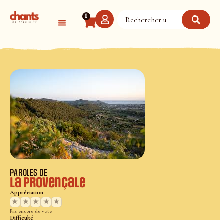
Panneau de gestion des cookies
0
PAROLES DE
La Provençale
Appréciation
★
★
★
★
★
Pas encore de vote
Difficulté