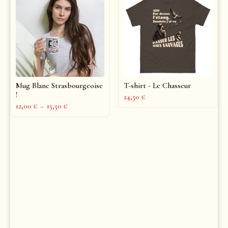
Mug Blanc Strasbourgeoise
T-shirt - Le Chasseur
!
24,50
€
12,00
€
–
15,50
€