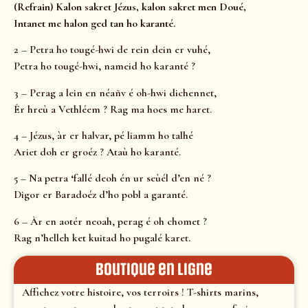
(Refrain) Kalon sakret Jézus, kalon sakret men Doué,
Intanet me halon ged tan ho karanté.
2 – Petra ho tougé-hwi de rein dein er vuhé,
Petra ho tougé-hwi, nameid ho karanté ?
3 – Perag a lein en néañv é oh-hwi dichennet,
Ér hreù a Vethléem ? Rag ma hoes me haret.
4 – Jézus, àr er halvar, pé liamm ho talhé
Ariet doh er groéz ? Ataù ho karanté.
5 – Na petra ‘fallé deoh én ur seùél d’en né ?
Digor er Baradoéz d’ho pobl a garanté.
6 – Àr en aotér neoah, perag é oh chomet ?
Rag n’helleh ket kuitad ho pugalé karet.
Boutique en ligne
Affichez votre histoire, vos terroirs ! T-shirts marins,