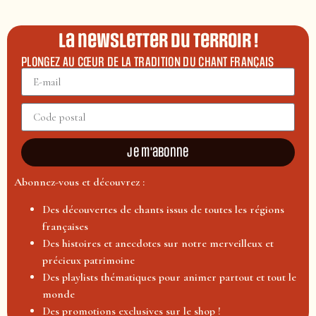
La newsletter du terroir !
PLONGEZ AU CŒUR DE LA TRADITION DU CHANT FRANÇAIS
Je m'abonne
Abonnez-vous et découvrez :
Des découvertes de chants issus de toutes les régions
françaises
Des histoires et anecdotes sur notre merveilleux et
précieux patrimoine
Des playlists thématiques pour animer partout et tout le
monde
Des promotions exclusives sur le shop !