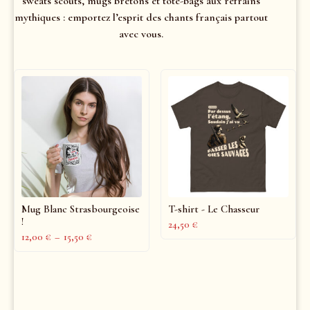
sweats scouts, mugs bretons et tote-bags aux refrains
mythiques : emportez l’esprit des chants français partout
avec vous.
Mug Blanc Strasbourgeoise
T-shirt - Le Chasseur
!
24,50
€
12,00
€
–
15,50
€