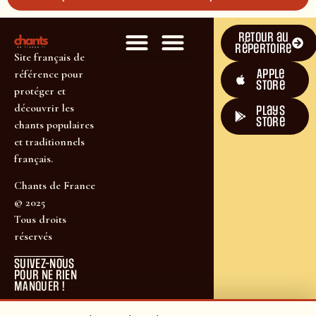
Retour au
répertoire
Site français de
Apple
référence pour
Store
protéger et
découvrir les
plays
store
chants populaires
et traditionnels
français.
Chants de France
© 2025
Tous droits
réservés
SUIVEZ-NOUS
POUR NE RIEN
MANQUER !