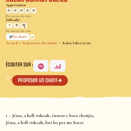
Appréciation
★
★
★
★
★
Pas encore de vote
Difficulté
Pas encore de vote
0
J’ai chanté
Accueil
Répertoire des chants
Kalon Sakret Jezus
ÉCOUTER SUR :
♡
+
Proposer un chant
1 – Jézus, a holl viskoah, énnein e hoes choñjet,
Jézus, a holl viskoah, hwi ho pes me haret.