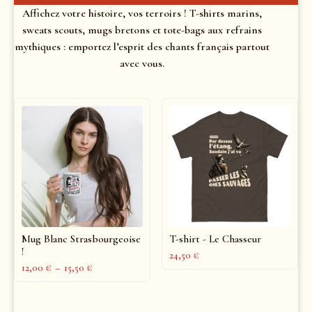
Affichez votre histoire, vos terroirs ! T-shirts marins,
sweats scouts, mugs bretons et tote-bags aux refrains
mythiques : emportez l’esprit des chants français partout
avec vous.
Mug Blanc Strasbourgeoise
T-shirt - Le Chasseur
!
24,50
€
12,00
€
–
15,50
€