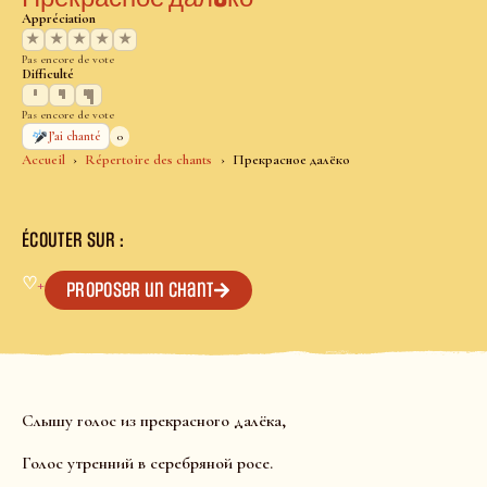
Appréciation
★
★
★
★
★
Pas encore de vote
Difficulté
Pas encore de vote
0
J’ai chanté
Accueil
Répertoire des chants
Прекрасное далëко
ÉCOUTER SUR :
♡
+
Proposer un chant
Слышу голос из прекрасного далëка,
Голос утренний в серебряной росе.