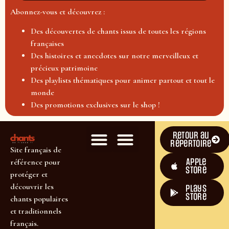
Abonnez-vous et découvrez :
Des découvertes de chants issus de toutes les régions
françaises
Des histoires et anecdotes sur notre merveilleux et
précieux patrimoine
Des playlists thématiques pour animer partout et tout le
monde
Des promotions exclusives sur le shop !
Retour au
répertoire
Site français de
Apple
référence pour
Store
protéger et
découvrir les
plays
store
chants populaires
et traditionnels
français.