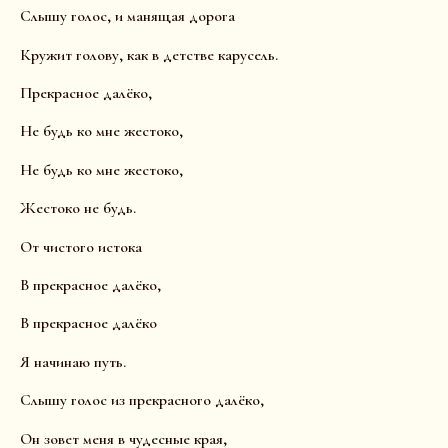
Слышу голос, и манящая дорога
Кружит голову, как в детстве карусель.
Прекрасное далëко,
Не будь ко мне жестоко,
Не будь ко мне жестоко,
Жестоко не будь.
От чистого истока
В прекрасное далëко,
В прекрасное далëко
Я начинаю путь.
Слышу голос из прекрасного далëко,
Он зовет меня в чудесные края,