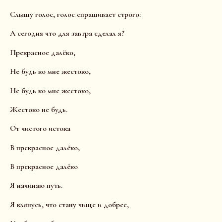
Слышу голос, голос спрашивает строго:
А сегодня что для завтра сделал я?
Прекрасное далëко,
Не будь ко мне жестоко,
Не будь ко мне жестоко,
Жестоко не будь.
От чистого истока
В прекрасное далëко,
В прекрасное далëко
Я начинаю путь.
Я клянусь, что стану чище и добрее,