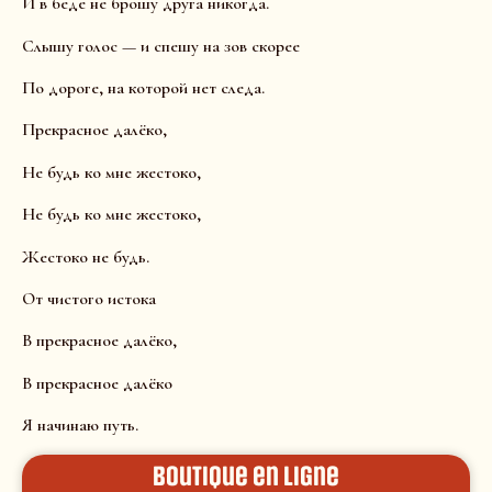
И в беде не брошу друга никогда.
Слышу голос — и спешу на зов скорее
По дороге, на которой нет следа.
Прекрасное далëко,
Не будь ко мне жестоко,
Не будь ко мне жестоко,
Жестоко не будь.
От чистого истока
В прекрасное далëко,
В прекрасное далëко
Я начинаю путь.
Boutique en ligne