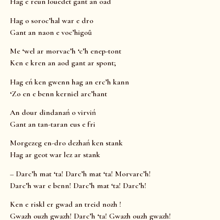
Hag e reun louedet gant an oad
Hag o soroc’hal war e dro
Gant an naon e voc’higoů
Me ‘wel ar morvac’h ‘c’h enep-tont
Ken e kren an aod gant ar spont;
Hag eń ken gwenn hag an erc’h kann
‘Zo en e benn kerniel arc’hant
An dour dindanań o virviń
Gant an tan-taran eus e fri
Morgezeg en-dro dezhań ken stank
Hag ar geot war lez ar stank
– Darc’h mat ‘ta! Darc’h mat ‘ta! Morvarc’h!
Darc’h war e benn! Darc’h mat ‘ta! Darc’h!
Ken e riskl er gwad an treid nozh !
Gwazh ouzh gwazh! Darc’h ‘ta! Gwazh ouzh gwazh!