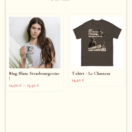
Mug Blanc Strasbourgeoise
T-shirt - Le Chasseur
!
24,50
€
12,00
€
–
15,50
€