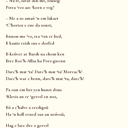
– Na te, lavar din-me, touseg!
Petra ‘rez aze ‘korn e veg?
– Me a zo amań ‘n em lakaet
‘C’hortoz e ene da zonet;
Ennon-me ‘vo, tra ‘vin er bed,
E kastiz reizh eus e dorfed
E-keńver ar Barzh na chom ken
Etre Roc’h-Allaz ha Porz-gwenn
Darc’h mat ‘ta! Darc’h mat ‘ta! Morvac’h!
Darc’h war e benn, darc’h mat ‘ta, darc’h!
Pa oan em bez yen hunet dous
‘Klevis an er ‘gervel en noz,
Eń a c’halve a eredigoů
Ha ‘n holl evned eus an neńvoů;
Hag e lare dre o gervel