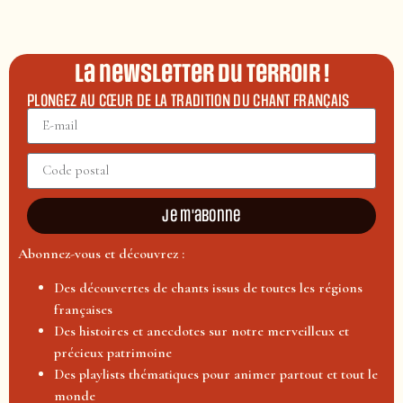
La newsletter du terroir !
PLONGEZ AU CŒUR DE LA TRADITION DU CHANT FRANÇAIS
Je m'abonne
Abonnez-vous et découvrez :
Des découvertes de chants issus de toutes les régions
françaises
Des histoires et anecdotes sur notre merveilleux et
précieux patrimoine
Des playlists thématiques pour animer partout et tout le
monde