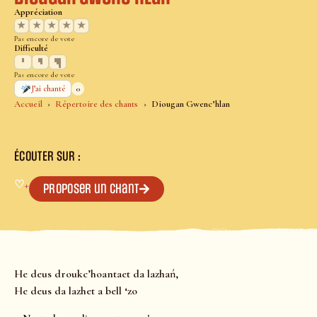
Appréciation
★
★
★
★
★
Pas encore de vote
Difficulté
Pas encore de vote
0
J’ai chanté
Accueil
Répertoire des chants
Diougan Gwenc’hlan
ÉCOUTER SUR :
♡
+
Proposer un chant
He deus droukc’hoantaet da lazhań,
He deus da lazhet a bell ‘zo