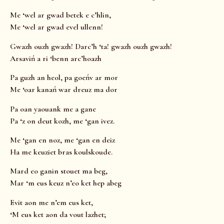
Me ‘wel ar gwad betek e c’hlin,
Me ‘wel ar gwad evel ullenn!
Gwazh ouzh gwazh! Darc’h ‘ta! gwazh ouzh gwazh!
Arsaviń a ri ‘benn arc’hoazh
Pa guzh an heol, pa goeńv ar mor
Me ‘oar kanań war dreuz ma dor
Pa oan yaouank me a gane
Pa ‘z on deut kozh, me ‘gan ivez.
Me ‘gan en noz, me ‘gan en deiz
Ha me keuziet bras koulskoude.
Mard eo ganin stouet ma beg,
Mar ‘m eus keuz n’eo ket hep abeg
Evit aon me n’em eus ket,
‘M eus ket aon da vout lazhet;