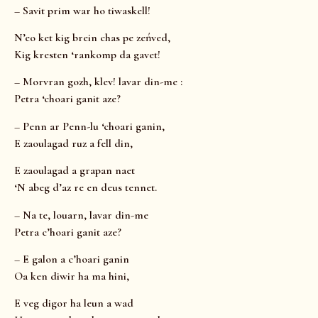
– Savit prim war ho tiwaskell!
N’eo ket kig brein chas pe zeńved,
Kig kresten ‘rankomp da gavet!
– Morvran gozh, klev! lavar din-me :
Petra ‘choari ganit aze?
– Penn ar Penn-lu ‘choari ganin,
E zaoulagad ruz a fell din,
E zaoulagad a grapan naet
‘N abeg d’az re en deus tennet.
– Na te, louarn, lavar din-me
Petra c’hoari ganit aze?
– E galon a c’hoari ganin
Oa ken diwir ha ma hini,
E veg digor ha leun a wad