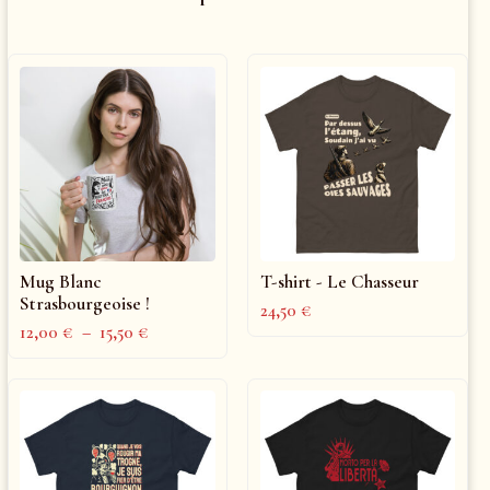
Mug Blanc
T-shirt - Le Chasseur
Strasbourgeoise !
24,50
€
12,00
€
–
15,50
€