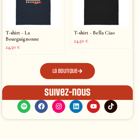
T-shirt - La
T-shirt - Bella Ciao
Bourguignonne
24,50
€
24,50
€
La boutique
Suivez-nous