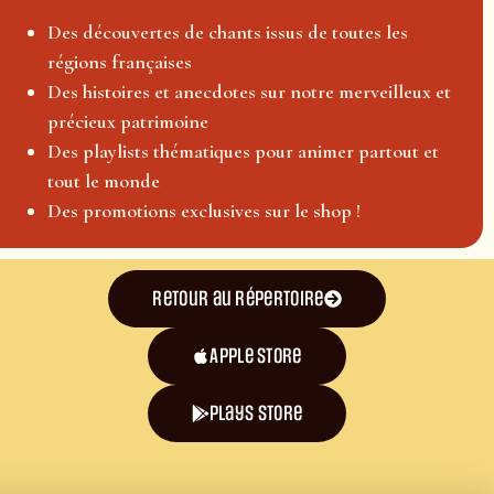
Des découvertes de chants issus de toutes les
régions françaises
Des histoires et anecdotes sur notre merveilleux et
précieux patrimoine
Des playlists thématiques pour animer partout et
tout le monde
Des promotions exclusives sur le shop !
Retour au répertoire
Apple Store
plays store