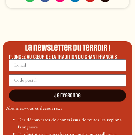
La newsletter du terroir !
PLONGEZ AU CŒUR DE LA TRADITION DU CHANT FRANÇAIS
Je m'abonne
Abonnez-vous et découvrez :
Des découvertes de chants issus de toutes les régions
françaises
Des histoires et anecdotes sur notre merveilleux et