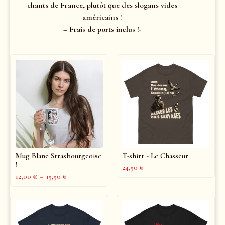
chants de France, plutôt que des slogans vides
américains !
– Frais de ports inclus !-
Mug Blanc Strasbourgeoise
T-shirt - Le Chasseur
!
24,50
€
12,00
€
–
15,50
€