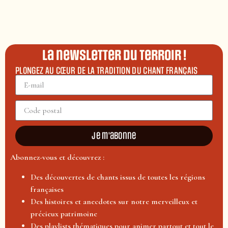
La newsletter du terroir !
PLONGEZ AU CŒUR DE LA TRADITION DU CHANT FRANÇAIS
Je m'abonne
Abonnez-vous et découvrez :
Des découvertes de chants issus de toutes les régions
françaises
Des histoires et anecdotes sur notre merveilleux et
précieux patrimoine
Des playlists thématiques pour animer partout et tout le