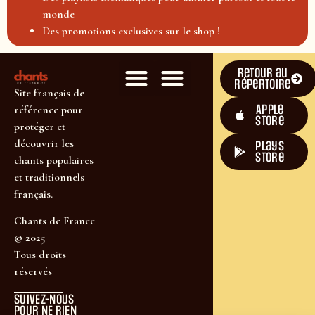
monde
Des promotions exclusives sur le shop !
Retour au
répertoire
Site français de
Apple
référence pour
Store
protéger et
découvrir les
plays
store
chants populaires
et traditionnels
français.
Chants de France
© 2025
Tous droits
réservés
SUIVEZ-NOUS
POUR NE RIEN