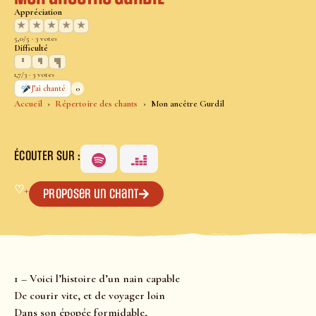
Appréciation
★
★
★
★
★
5,0/5 · 3 votes
Difficulté
1,7/3 · 3 votes
0
J’ai chanté
Accueil
Répertoire des chants
Mon ancêtre Gurdil
ÉCOUTER SUR :
♡
+
Proposer un chant
1 – Voici l’histoire d’un nain capable
De courir vite, et de voyager loin
Dans son épopée formidable,