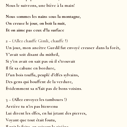
Nous le suivrons, une bière à la main!
Nous sommes les nains sous la montagne,
On creuse le jour, on boit la nuit,
Et on aime pas ceux d’la surface
2 –
(Allez chauffe Gimli, chauffe !)
Un jour, mon ancêtre Gurdil fut envoyé creuser dans la
forêt,
Y’avait soit disant du mithril,
Si y’en avait on sait pas où il s’trouvait
Il fit sa cabane en bordure,
D’un bois touffu, peuplé d’elfes sylvains,
Des gens qui bouffent de la verdure,
Évidemment sa n’fait pas de bons voisins.
3 – (Allez envoyez les tambours !)
Arrière tu n’es pas bienvenu
Lui dirent les elfes, en lui jetant des pierres,
Voyant que tout était foutu,
Il prit la fuite, en suivant la rivière,