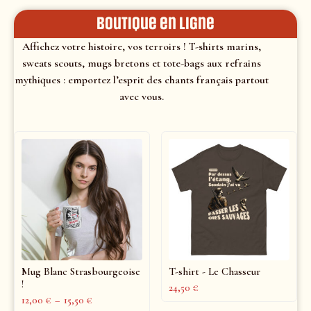
Boutique en ligne
Affichez votre histoire, vos terroirs ! T-shirts marins,
sweats scouts, mugs bretons et tote-bags aux refrains
mythiques : emportez l’esprit des chants français partout
avec vous.
Mug Blanc Strasbourgeoise
T-shirt - Le Chasseur
!
24,50
€
12,00
€
–
15,50
€