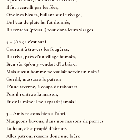
Il fut recueilli par les fées,
Ondines bleues, bullant sur le rivage,
De l’eau de pluie lui fut donnée,
Il recracha (pfoua !) tout dans leurs visages
4 – (Ah ça c’est sur)
Courant à travers les fougères,
Il arriva, près d’un village humain,
Bien sûr qu’on y vendait d’la bière,
Mais aucun homme ne voulait servir un nain !
Gurdil, massacra le patron
D’une taverne, à coups de tabouret
Puis il rentra a la maison,
Et de la mine il ne repartit jamais !
5 – Amis restons bien a l’abri,
Mangeons buvons, dans nos maisons de pierres
Là-haut, c’est peuplé d’abrutis
Allez patron, ressers donc une bière