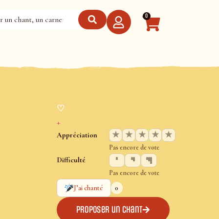
0
♡
+
★
★
★
★
★
Appréciation
Pas encore de vote
Difficulté
Pas encore de vote
0
J’ai chanté
Proposer un chant