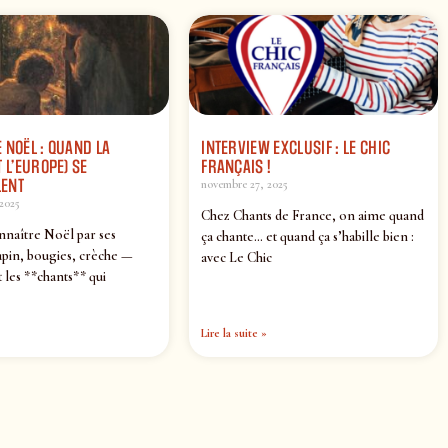
 NOËL : QUAND LA
INTERVIEW EXCLUSIF : LE CHIC
 L’EUROPE) SE
FRANÇAIS !
ENT
novembre 27, 2025
2025
Chez Chants de France, on aime quand
nnaître Noël par ses
ça chante… et quand ça s’habille bien :
pin, bougies, crèche —
avec Le Chic
 les **chants** qui
Lire la suite »