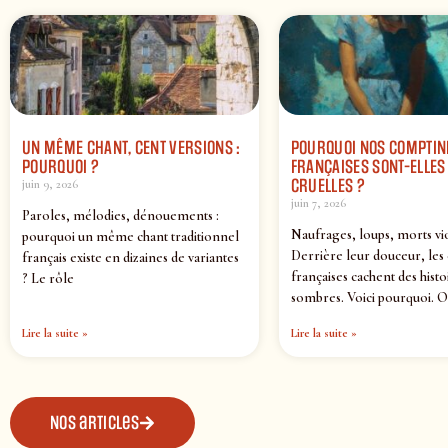
UN MÊME CHANT, CENT VERSIONS :
POURQUOI NOS COMPTIN
POURQUOI ?
FRANÇAISES SONT-ELLES 
CRUELLES ?
juin 9, 2026
juin 7, 2026
Paroles, mélodies, dénouements :
Naufrages, loups, morts vi
pourquoi un même chant traditionnel
Derrière leur douceur, les
français existe en dizaines de variantes
françaises cachent des histo
? Le rôle
sombres. Voici pourquoi. O
Lire la suite »
Lire la suite »
Nos articles