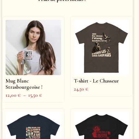
Mug Blanc
T-shirt - Le Chasseur
Strasbourgeoise !
24,50
€
12,00
€
–
15,50
€