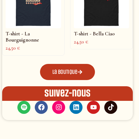
T-shirt - La
T-shirt - Bella Ciao
Bourguignonne
24,50
€
24,50
€
La boutique
Suivez-nous