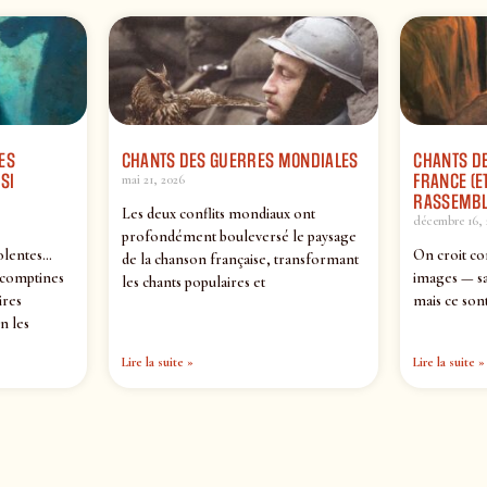
ES
CHANTS DES GUERRES MONDIALES
CHANTS DE
SI
FRANCE (ET
mai 21, 2026
RASSEMBL
Les deux conflits mondiaux ont
décembre 16, 
profondément bouleversé le paysage
olentes…
On croit co
de la chanson française, transformant
 comptines
images — sa
les chants populaires et
ires
mais ce sont
n les
Lire la suite »
Lire la suite »