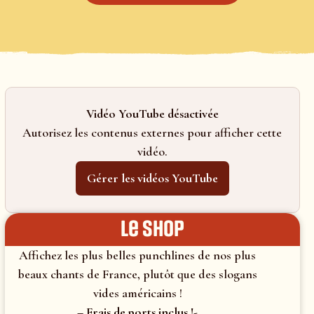
Vidéo YouTube désactivée
Autorisez les contenus externes pour afficher cette
vidéo.
Gérer les vidéos YouTube
le shop
Affichez les plus belles punchlines de nos plus
beaux chants de France, plutôt que des slogans
vides américains !
– Frais de ports inclus !-