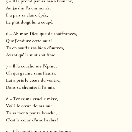
5 – Il la prend par sa main blanche,
Au jardin l’a emmenée.
Il a pris sa claire épée,
Le p’tit doigt lui a coupé.
6 – Ah mon Dieu que de souffrances,
Que j’endure cette nuit !
Tu en souffriras bien d’autres,
Avant qu’ la nuit soit finie.
7 – Il la couche sur l’épine,
Oh qui graine sans fleurir.
Lui a pris le cœur du ventre,
Dans sa chemise il l’a mis.
8 – Tenez ma cruelle mère,
Voilà le cœur de ma mie.
Tu as menti par ta bouche,
C’est le cœur d’une brebis !
9 – Oh montagnes sur montagnes,