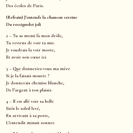
Des écoles de Paris.
(Refrain) J’entends la chanson sereine
Du rossignolet joli
2 – Tu as menti là mon drôle,
Tu reviens de voir ta mie.
Je voudrais la voir morte,
Et avoir son cœur ici.
3 – Que donneriez-vous ma mère
Si je la faisais mourir ?
Je donnerais chemise blanche,
De l’argent à ton plaisir.
4 – Il est allé voir sa belle
Sitôt le soleil levé,
En arrivant à sa porte,
L’entendit minuit sonner.