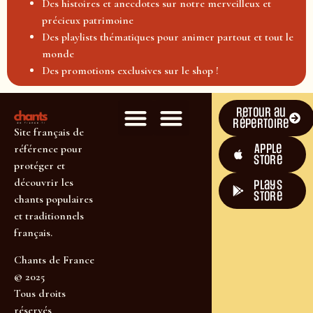
Des histoires et anecdotes sur notre merveilleux et
précieux patrimoine
Des playlists thématiques pour animer partout et tout le
monde
Des promotions exclusives sur le shop !
Retour au
répertoire
Site français de
Apple
référence pour
Store
protéger et
découvrir les
plays
store
chants populaires
et traditionnels
français.
Chants de France
© 2025
Tous droits
réservés