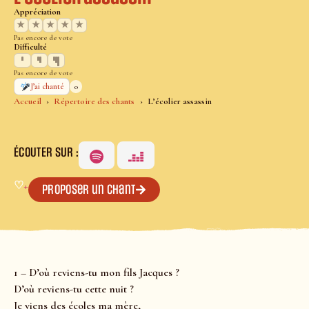
Appréciation
★
★
★
★
★
Pas encore de vote
Difficulté
Pas encore de vote
0
J’ai chanté
Accueil
Répertoire des chants
L’écolier assassin
ÉCOUTER SUR :
♡
+
Proposer un chant
1 – D’où reviens-tu mon fils Jacques ?
D’où reviens-tu cette nuit ?
Je viens des écoles ma mère,