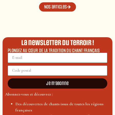
Nos articles
La newsletter du terroir !
PLONGEZ AU CŒUR DE LA TRADITION DU CHANT FRANÇAIS
Je m'abonne
Abonnez-vous et découvrez :
Des découvertes de chants issus de toutes les régions
françaises