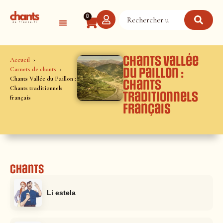
Panneau de gestion des cookies
0
Chants Vallée
Accueil
Carnets de chants
du Paillon :
Chants Vallée du Paillon :
Chants
Chants traditionnels
traditionnels
français
français
Chants
Li estela