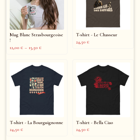
Mug Blanc Strasbourgeoise
T-shirt - Le Chasseur
!
24,50
€
12,00
€
–
15,50
€
T-shirt - La Bourguignonne
T-shirt - Bella Ciao
24,50
€
24,50
€