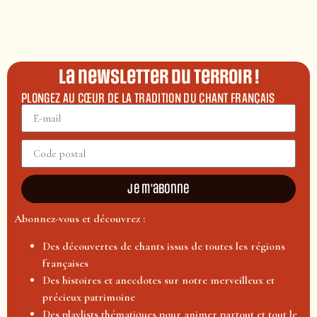
La newsletter du terroir !
PLONGEZ AU CŒUR DE LA TRADITION DU CHANT FRANÇAIS
Je m'abonne
Abonnez-vous et découvrez :
Des découvertes de chants issus de toutes les régions
françaises
Des histoires et anecdotes sur notre merveilleux et
précieux patrimoine
Des playlists thématiques pour animer partout et tout le