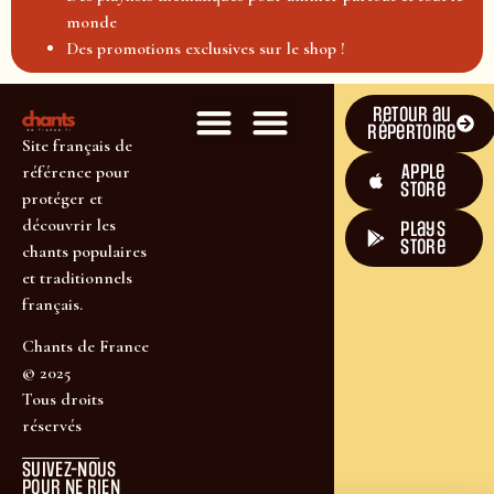
monde
Des promotions exclusives sur le shop !
Retour au
répertoire
Site français de
Apple
référence pour
Store
protéger et
découvrir les
plays
store
chants populaires
et traditionnels
français.
Chants de France
© 2025
Tous droits
réservés
SUIVEZ-NOUS
POUR NE RIEN