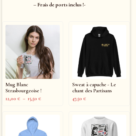
– Frais de ports inclus !-
Mug Blanc
Sweat à capuche - Le
Strasbourgeoise !
chant des Partisans
12,00
€
–
15,50
€
47,50
€