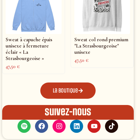
Sweat à capuche épais
Sweat col rond premium
unisexe à fermeture
"La Strasbourgeoise"
éclair « La
unisexe
Strasbourgeoise »
47,50
€
47,50
€
La boutique
Suivez-nous