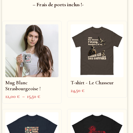
– Frais de ports inclus !-
Mug Blanc
T-shirt - Le Chasseur
Strasbourgeoise !
24,50
€
12,00
€
–
15,50
€