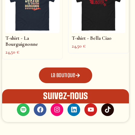
T-shirt - La
T-shirt - Bella Ciao
Bourguignonne
24,50
€
24,50
€
La boutique
Suivez-nous