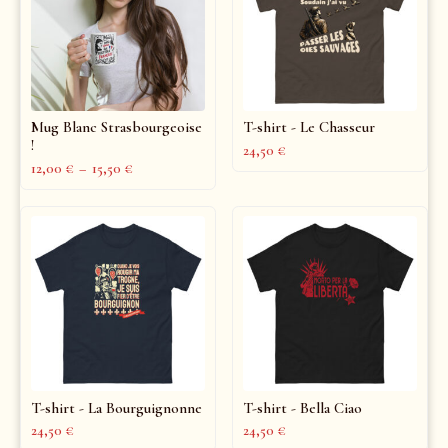
Mug Blanc Strasbourgeoise
T-shirt - Le Chasseur
!
24,50
€
12,00
€
–
15,50
€
T-shirt - La Bourguignonne
T-shirt - Bella Ciao
24,50
€
24,50
€