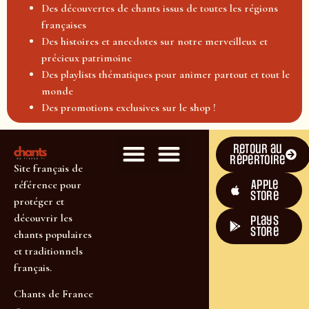
Des découvertes de chants issus de toutes les régions
françaises
Des histoires et anecdotes sur notre merveilleux et
précieux patrimoine
Des playlists thématiques pour animer partout et tout le
monde
Des promotions exclusives sur le shop !
Retour au
répertoire
Site français de
Apple
référence pour
Store
protéger et
découvrir les
plays
store
chants populaires
et traditionnels
français.
Chants de France