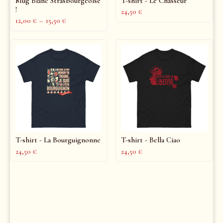
Mug Blanc Strasbourgeoise
T-shirt - Le Chasseur
!
24,50
€
12,00
€
–
15,50
€
T-shirt - La Bourguignonne
T-shirt - Bella Ciao
24,50
€
24,50
€