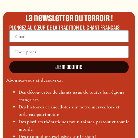
La newsletter du terroir !
PLONGEZ AU CŒUR DE LA TRADITION DU CHANT FRANÇAIS
Je m'abonne
Abonnez-vous et découvrez :
Des découvertes de chants issus de toutes les régions
françaises
Des histoires et anecdotes sur notre merveilleux et
précieux patrimoine
Des playlists thématiques pour animer partout et tout le
monde
Des promotions exclusives sur le shop !