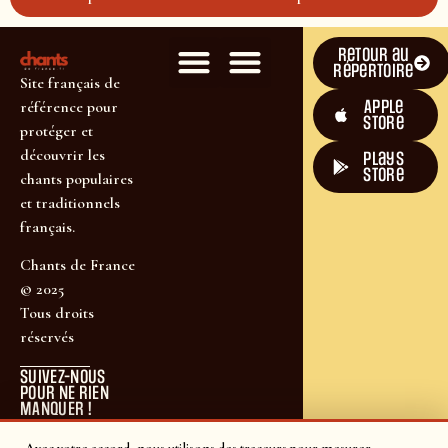
Retour au
répertoire
Site français de
Apple
référence pour
Store
protéger et
découvrir les
plays
store
chants populaires
et traditionnels
français.
Chants de France
© 2025
Tous droits
réservés
SUIVEZ-NOUS
POUR NE RIEN
MANQUER !