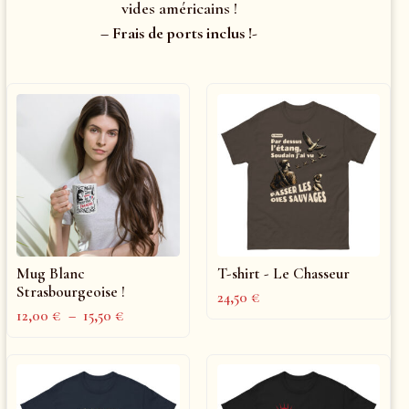
vides américains !
– Frais de ports inclus !-
Mug Blanc
T-shirt - Le Chasseur
Strasbourgeoise !
24,50
€
12,00
€
–
15,50
€