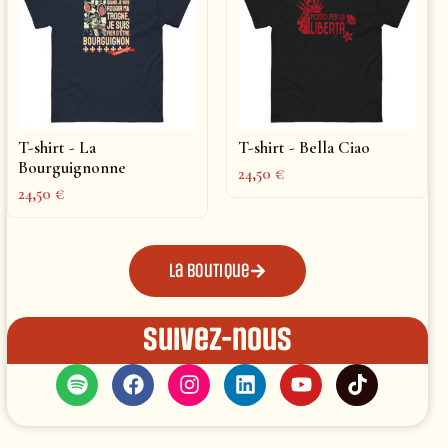
T-shirt - La
T-shirt - Bella Ciao
Bourguignonne
24,50
€
24,50
€
La boutique
Suivez-nous