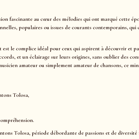
on fascinante au cœur des mélodies qui ont marqué cette époqu
nnelles, populaires ou issues de courants contemporains, qui c
et est le complice idéal pour ceux qui aspirent à découvrir et
accords, et un éclairage sur leurs origines, sans oublier des 
usicien amateur ou simplement amateur de chansons, ce miniat
ntons Tolosa,
 compréhension.
ntons Tolosa, période débordante de passions et de diversité 