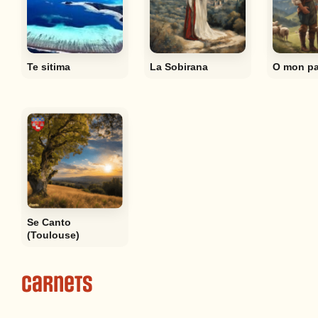
Te sitima
La Sobirana
O mon pa
Se Canto
(Toulouse)
Carnets