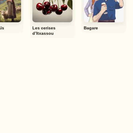
ïs
Les cerises
Bagare
d’Itxassou