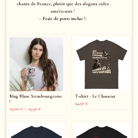
chants de France, plutôt que des slogans vides
américains !
– Frais de ports inclus !-
Mug Blanc Strasbourgeoise
T-shirt - Le Chasseur
!
24,50
€
12,00
€
–
15,50
€