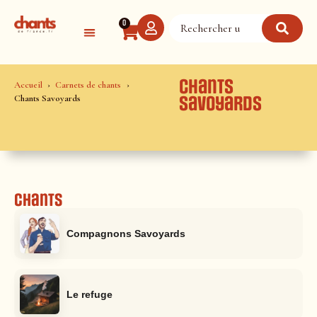
Panneau de gestion des cookies
0
Chants
Accueil
Carnets de chants
Chants Savoyards
Savoyards
Chants
Compagnons Savoyards
Le refuge