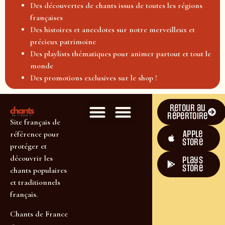
Des découvertes de chants issus de toutes les régions
françaises
Des histoires et anecdotes sur notre merveilleux et
précieux patrimoine
Des playlists thématiques pour animer partout et tout le
monde
Des promotions exclusives sur le shop !
Retour au
répertoire
Site français de
Apple
référence pour
Store
protéger et
découvrir les
plays
store
chants populaires
et traditionnels
français.
Chants de France