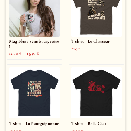
Mug Blanc Strasbourgeoise
T-shirt - Le Chasseur
!
24,50
€
12,00
€
–
15,50
€
T-shirt - La Bourguignonne
T-shirt - Bella Ciao
24,50
€
24,50
€