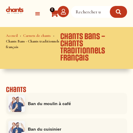
Panneau de gestion des cookies
0
Chants Bans –
Accueil
Carnets de chants
Chants Bans - Chants traditionnels
Chants
français
traditionnels
français
Chants
Ban du moulin à café
Ban du cuisinier