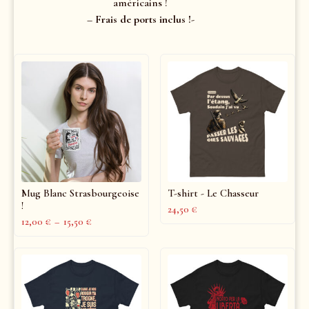
américains !
– Frais de ports inclus !-
Mug Blanc Strasbourgeoise
T-shirt - Le Chasseur
!
24,50
€
12,00
€
–
15,50
€