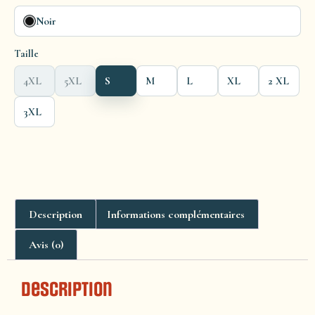
Noir
Taille
4XL
5XL
S
M
L
XL
2 XL
3XL
Description
Informations complémentaires
Avis (0)
Description