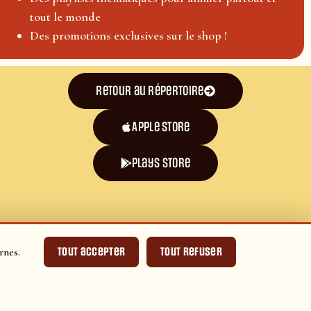
tout le monde
Des promotions exclusives sur le shop !
Retour au répertoire
Apple Store
plays store
Tout accepter
Tout refuser
rnes.