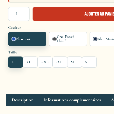
AJOUTER AU PANI
Couleur
Gris Foncé
Bleu Roi
Bleu Mari
Chiné
Taille
L
XL
2 XL
3XL
M
S
Description
Informations complémentaires
A