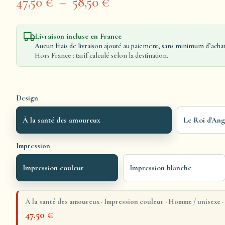
47,50
€
–
58,50
€
Livraison incluse en France
Aucun frais de livraison ajouté au paiement, sans minimum d’achat
Hors France : tarif calculé selon la destination.
Design
À la santé des amoureux
Le Roi d'Ang
Impression
Impression couleur
Impression blanche
À la santé des amoureux · Impression couleur · Homme / unisexe · 
47,50
€