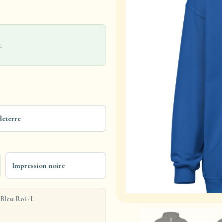
.
leterre
Impression noire
Bleu Roi · L