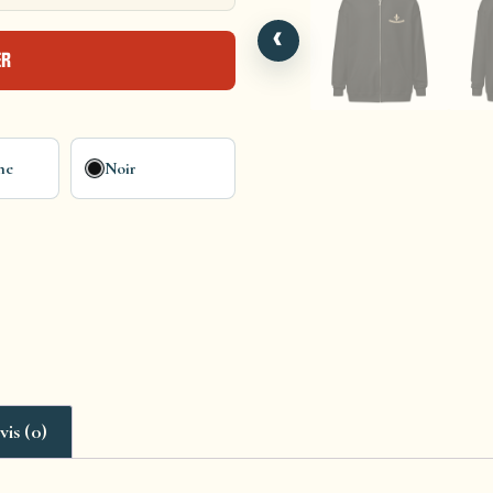
‹
ER
ne
Noir
vis (0)