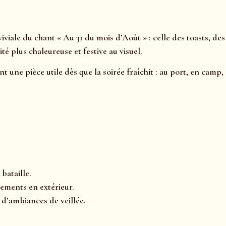
iviale du chant « Au 31 du mois d’Août » : celle des toasts, des
é plus chaleureuse et festive au visuel.
t une pièce utile dès que la soirée fraîchit : au port, en cam
bataille.
ements en extérieur.
d’ambiances de veillée.