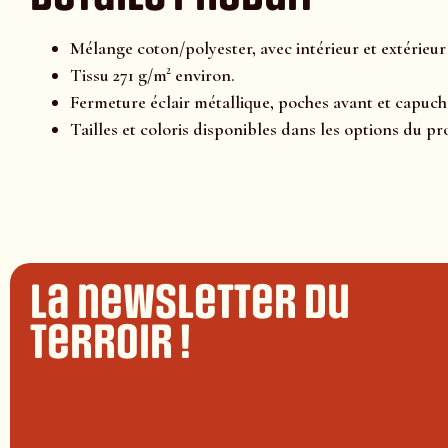
Mélange coton/polyester, avec intérieur et extérieur
Tissu 271 g/m² environ.
Fermeture éclair métallique, poches avant et capuch
Tailles et coloris disponibles dans les options du pr
La newsletter du
terroir !