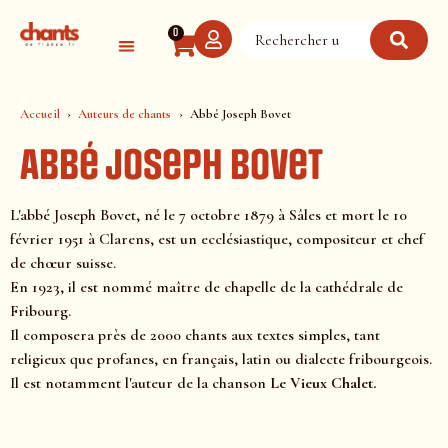
Panneau de gestion des cookies
0
Accueil
Auteurs de chants
Abbé Joseph Bovet
Abbé Joseph Bovet
L'abbé Joseph Bovet, né le 7 octobre 1879 à Sâles et mort le 10
février 1951 à Clarens, est un ecclésiastique, compositeur et chef
de chœur suisse.
En 1923, il est nommé maître de chapelle de la cathédrale de
Fribourg.
Il composera près de 2000 chants aux textes simples, tant
religieux que profanes, en français, latin ou dialecte fribourgeois.
Il est notamment l'auteur de la chanson
Le Vieux Chalet
.