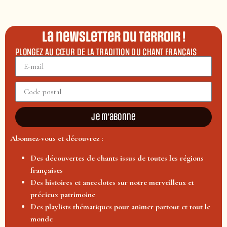
La newsletter du terroir !
PLONGEZ AU CŒUR DE LA TRADITION DU CHANT FRANÇAIS
Je m'abonne
Abonnez-vous et découvrez :
Des découvertes de chants issus de toutes les régions
françaises
Des histoires et anecdotes sur notre merveilleux et
précieux patrimoine
Des playlists thématiques pour animer partout et tout le
monde