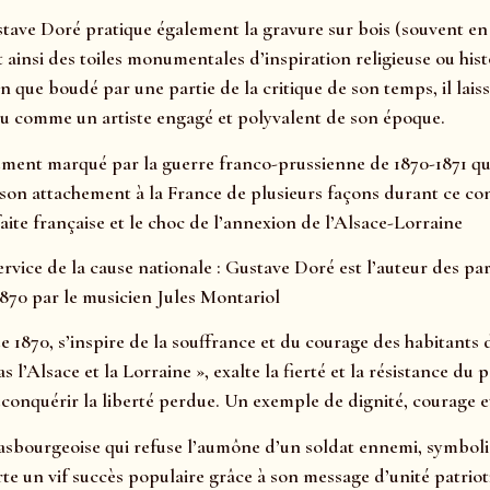
ustave Doré pratique également la gravure sur bois (souvent en
it ainsi des toiles monumentales d’inspiration religieuse ou hi
n que boudé par une partie de la critique de son temps, il lai
nnu comme un artiste engagé et polyvalent de son époque.
ment marqué par la guerre franco-prussienne de 1870-1871 qui 
son attachement à la France de plusieurs façons durant ce confli
aite française et le choc de l’annexion de l’Alsace-Lorraine
 service de la cause nationale : Gustave Doré est l’auteur des p
870 par le musicien Jules Montariol
e 1870, s’inspire de la souffrance et du courage des habitants 
l’Alsace et la Lorraine », exalte la fierté et la résistance du p
reconquérir la liberté perdue. Un exemple de dignité, courage e
sbourgeoise qui refuse l’aumône d’un soldat ennemi, symbolisa
te un vif succès populaire grâce à son message d’unité patriot