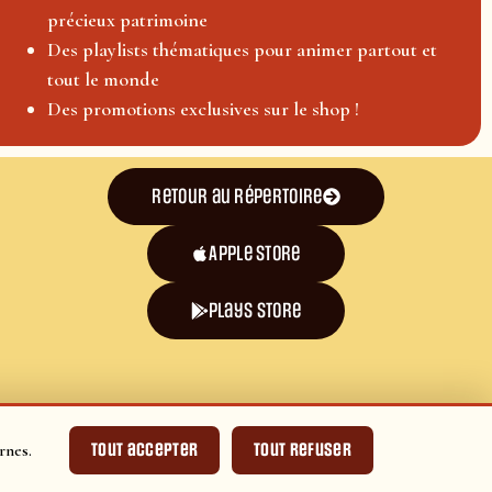
précieux patrimoine
Des playlists thématiques pour animer partout et
tout le monde
Des promotions exclusives sur le shop !
Retour au répertoire
Apple Store
plays store
Tout accepter
Tout refuser
rnes.