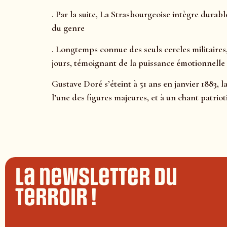
. Par la suite, La Strasbourgeoise intègre durabl
du genre
. Longtemps connue des seuls cercles militaire
jours, témoignant de la puissance émotionnelle 
Gustave Doré s’éteint à 51 ans en janvier 1883, 
l’une des figures majeures, et à un chant patrio
La newsletter du
terroir !