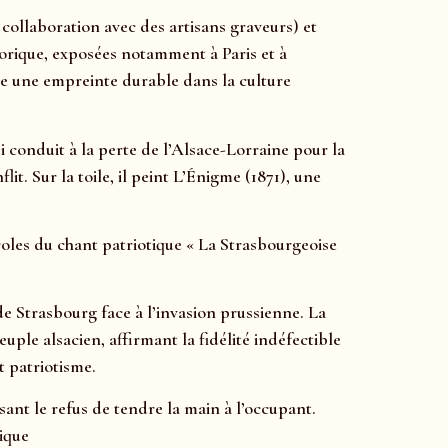
 collaboration avec des artisans graveurs) et
storique, exposées notamment à Paris et à
sse une empreinte durable dans la culture
conduit à la perte de l’Alsace-Lorraine pour la
t. Sur la toile, il peint L’Énigme (1871), une
aroles du chant patriotique « La Strasbourgeoise
de Strasbourg face à l’invasion prussienne. La
euple alsacien, affirmant la fidélité indéfectible
t patriotisme.
nt le refus de tendre la main à l’occupant.
ique