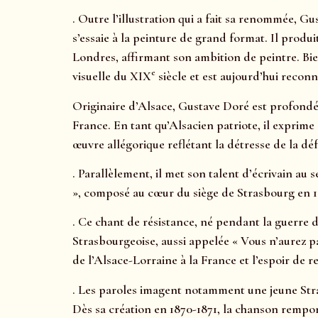
. Outre l’illustration qui a fait sa renommée, G
s’essaie à la peinture de grand format. Il produ
Londres, affirmant son ambition de peintre. Bie
e
visuelle du XIX
siècle et est aujourd’hui reco
Originaire d’Alsace, Gustave Doré est profondé
France. En tant qu’Alsacien patriote, il exprime 
œuvre allégorique reflétant la détresse de la déf
. Parallèlement, il met son talent d’écrivain au
», composé au cœur du siège de Strasbourg en 1
. Ce chant de résistance, né pendant la guerre d
Strasbourgeoise, aussi appelée « Vous n’aurez pas 
de l’Alsace-Lorraine à la France et l’espoir de 
. Les paroles imagent notamment une jeune Stra
Dès sa création en 1870-1871, la chanson rempor