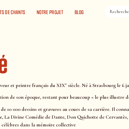
TS DE CHANTS
NOTRE PROJET
BLOG
é
e
aveur et peintre français du XIX
siècle. Né à Strasbourg le 6 ja
ation de son époque, restant pour beaucoup « le plus illustre de
s de 10 000 dessins et gravures au cours de sa carrière. Il conn
Bible, La Divine Comédie de Dante, Don Quichotte de Cervantès,
s célèbres dans la mémoire collective