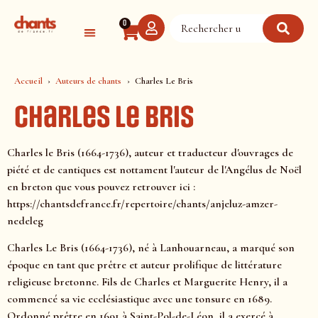
Panneau de gestion des cookies
0
Accueil
Auteurs de chants
Charles Le Bris
Charles Le Bris
Charles le Bris (1664-1736), auteur et traducteur d'ouvrages de
piété et de cantiques est nottament l'auteur de l'Angélus de Noël
en breton que vous pouvez retrouver ici :
https://chantsdefrance.fr/repertoire/chants/anjeluz-amzer-
nedeleg
Charles Le Bris (1664-1736), né à Lanhouarneau, a marqué son
époque en tant que prêtre et auteur prolifique de littérature
religieuse bretonne. Fils de Charles et Marguerite Henry, il a
commencé sa vie ecclésiastique avec une tonsure en 1689.
Ordonné prêtre en 1691 à Saint-Pol-de-Léon, il a exercé à