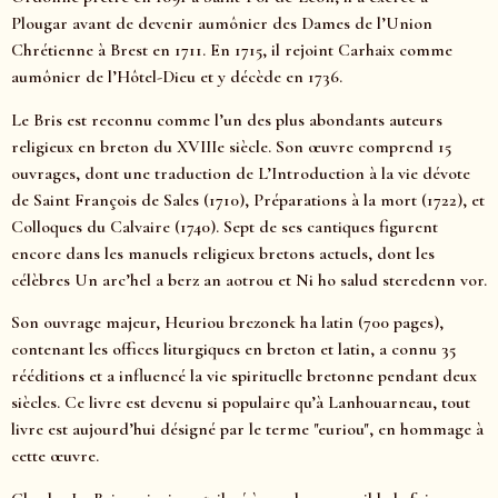
Plougar avant de devenir aumônier des Dames de l’Union
Chrétienne à Brest en 1711. En 1715, il rejoint Carhaix comme
aumônier de l’Hôtel-Dieu et y décède en 1736.
Le Bris est reconnu comme l’un des plus abondants auteurs
religieux en breton du XVIIIe siècle. Son œuvre comprend 15
ouvrages, dont une traduction de L’Introduction à la vie dévote
de Saint François de Sales (1710), Préparations à la mort (1722), et
Colloques du Calvaire (1740). Sept de ses cantiques figurent
encore dans les manuels religieux bretons actuels, dont les
célèbres Un arc’hel a berz an aotrou et Ni ho salud steredenn vor.
Son ouvrage majeur, Heuriou brezonek ha latin (700 pages),
contenant les offices liturgiques en breton et latin, a connu 35
rééditions et a influencé la vie spirituelle bretonne pendant deux
siècles. Ce livre est devenu si populaire qu’à Lanhouarneau, tout
livre est aujourd’hui désigné par le terme "euriou", en hommage à
cette œuvre.