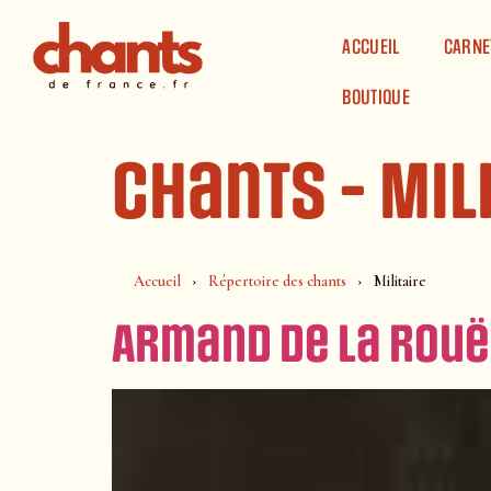
Panneau de gestion des cookies
ACCUEIL
CARNE
BOUTIQUE
Chants - Mil
Accueil
Répertoire des chants
Militaire
Armand de la Rouë