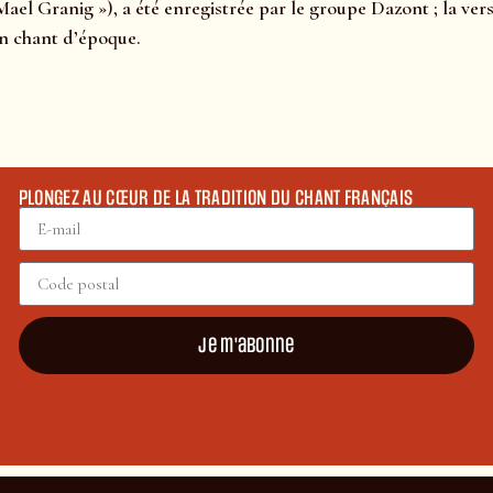
l Granig »), a été enregistrée par le groupe Dazont ; la versio
un chant d’époque.
PLONGEZ AU CŒUR DE LA TRADITION DU CHANT FRANÇAIS
Je m'abonne