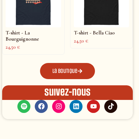
T-shirt - La
T-shirt - Bella Ciao
Bourguignonne
24,50
€
24,50
€
La boutique
Suivez-nous