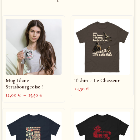
Mug Blanc
T-shirt - Le Chasseur
Strasbourgeoise !
24,50
€
12,00
€
–
15,50
€