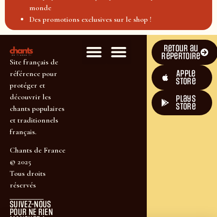
monde
Des promotions exclusives sur le shop !
Retour au
répertoire
Site français de
Apple
référence pour
Store
protéger et
découvrir les
plays
store
chants populaires
et traditionnels
français.
Chants de France
© 2025
Tous droits
réservés
SUIVEZ-NOUS
POUR NE RIEN