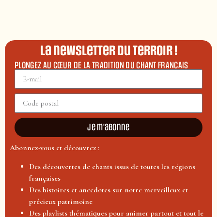
La newsletter du terroir !
PLONGEZ AU CŒUR DE LA TRADITION DU CHANT FRANÇAIS
Je m'abonne
Abonnez-vous et découvrez :
Des découvertes de chants issus de toutes les régions
françaises
Des histoires et anecdotes sur notre merveilleux et
précieux patrimoine
Des playlists thématiques pour animer partout et tout le