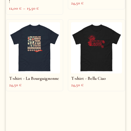
!
24,50
€
12,00
€
–
15,50
€
T-shirt - La Bourguignonne
T-shirt - Bella Ciao
24,50
€
24,50
€