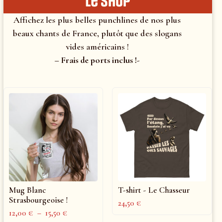
le shop
Affichez les plus belles punchlines de nos plus
beaux chants de France, plutôt que des slogans
vides américains !
– Frais de ports inclus !-
Mug Blanc
T-shirt - Le Chasseur
Strasbourgeoise !
24,50
€
12,00
€
–
15,50
€