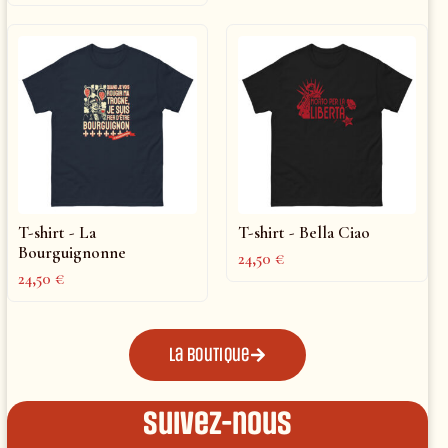
T-shirt - La
T-shirt - Bella Ciao
Bourguignonne
24,50
€
24,50
€
La boutique
Suivez-nous