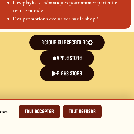
Des playlists thématiques pour animer partout et
tout le monde
Des promotions exclusives sur le shop !
Retour au répertoire
Apple Store
plays store
Tout accepter
Tout refuser
rnes.