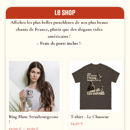
le shop
Affichez les plus belles punchlines de nos plus beaux
chants de France, plutôt que des slogans vides
américains !
– Frais de ports inclus !-
Mug Blanc Strasbourgeoise
T-shirt - Le Chasseur
!
24,50
€
12,00
€
–
15,50
€