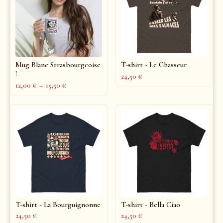
Mug Blanc Strasbourgeoise
T-shirt - Le Chasseur
!
24,50
€
12,00
€
–
15,50
€
T-shirt - La Bourguignonne
T-shirt - Bella Ciao
24,50
€
24,50
€