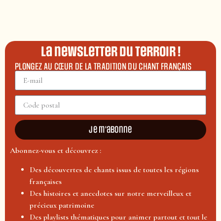
La newsletter du terroir !
PLONGEZ AU CŒUR DE LA TRADITION DU CHANT FRANÇAIS
Je m'abonne
Abonnez-vous et découvrez :
Des découvertes de chants issus de toutes les régions
françaises
Des histoires et anecdotes sur notre merveilleux et
précieux patrimoine
Des playlists thématiques pour animer partout et tout le