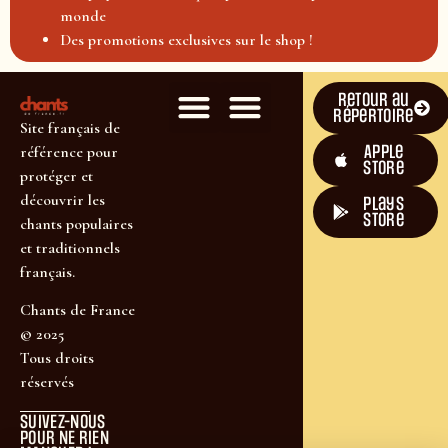
monde
Des promotions exclusives sur le shop !
Retour au
répertoire
Site français de
Apple
référence pour
Store
protéger et
découvrir les
plays
store
chants populaires
et traditionnels
français.
Chants de France
© 2025
Tous droits
réservés
SUIVEZ-NOUS
POUR NE RIEN