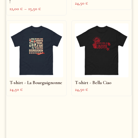
!
24,50
€
12,00
€
–
15,50
€
T-shirt - La Bourguignonne
T-shirt - Bella Ciao
24,50
€
24,50
€