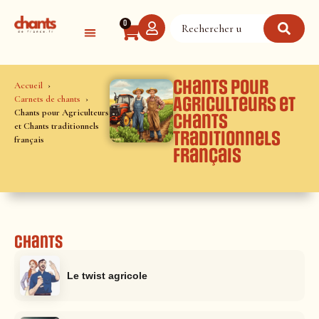
Panneau de gestion des cookies
0
Chants pour
Accueil
Carnets de chants
Agriculteurs et
Chants pour Agriculteurs
Chants
et Chants traditionnels
traditionnels
français
français
Chants
Le twist agricole