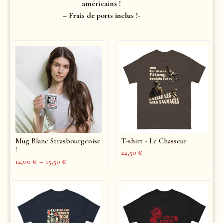
américains !
– Frais de ports inclus !-
Mug Blanc Strasbourgeoise
T-shirt - Le Chasseur
!
24,50
€
12,00
€
–
15,50
€