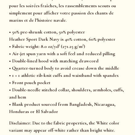
pour les soirées fraîches, les rassemblements scouts ou
simplement pour afficher votre passion des chants de
marins et de l’histoire navale.
• 50% pre-shrunk cotton, 50% polyester
Heather Sport Dark Navy is 40% cotton, 60% polyester
• Fabric weight: 8.0 oz/yd² (271.25 g/m²)
• Air-jet spun yarn with a soft feel and reduced pilling
• Double-lined hood with matching drawcord
• Quarter-turned body to avoid crease down the middle
• 1 × 1 athletic rib-knit cuffs and waistband with spandex
• Front pouch pocket
• Double-needle stitched collar, shoulders, armholes, cuffs,
and hem
• Blank product sourced from Bangladesh, Nicaragua,
Honduras or El Salvador
Disclaimer: Due to the fabric properties, the White color
variant may appear off-white rather than bright white.