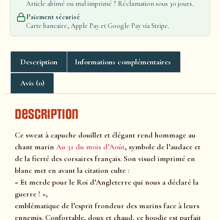
Article abîmé ou mal imprimé ? Réclamation sous 30 jours.
Paiement sécurisé
Carte bancaire, Apple Pay et Google Pay via Stripe.
Description
Informations complémentaires
Avis (0)
Description
Ce sweat à capuche douillet et élégant rend hommage au
chant marin
Au 31 du mois d’Août
, symbole de l’audace et
de la fierté des corsaires français. Son visuel imprimé en
blanc met en avant la citation culte :
« Et merde pour le Roi d’Angleterre qui nous a déclaré la
guerre ! »,
emblématique de l’esprit frondeur des marins face à leurs
ennemis. Confortable, doux et chaud, ce hoodie est parfait