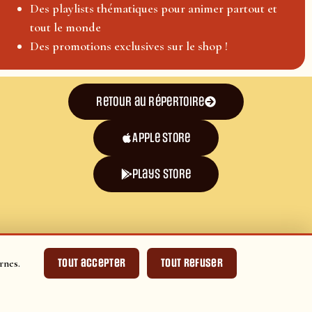
Des playlists thématiques pour animer partout et
tout le monde
Des promotions exclusives sur le shop !
Retour au répertoire
Apple Store
plays store
Tout accepter
Tout refuser
rnes.