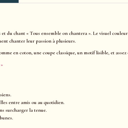
es et du chant « Tous ensemble on chantera ». Le visuel coule
ent chanter leur passion à plusieurs.
 homme en coton, une coupe classique, un motif lisible, et asse
 »
siens.
lles entre amis ou au quotidien.
ns surcharger la tenue.
bunes.