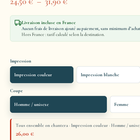
24,50
€
–
31,90
€
Livraison incluse en France
Aucun frais de livraison ajouté au paiement, sans minimum d’achat
Hors France : tarif calculé selon la destination.
Impression
Impression couleur
Impression blanche
Coupe
Homme / unisexe
Femme
Tous ensemble on chantera · Impression couleur · Homme / unisex
26,00
€