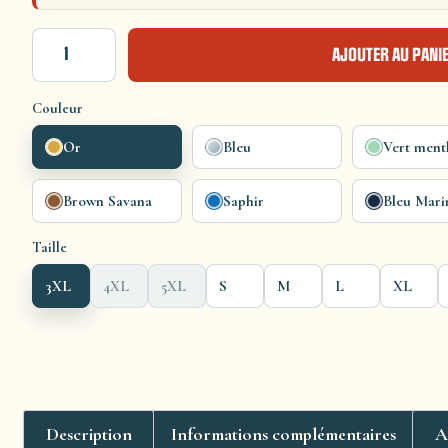
AJOUTER AU PANI
Couleur
Or
Bleu
Vert ment
Brown Savana
Saphir
Bleu Mari
Taille
3XL
4XL
5XL
S
M
L
XL
Description
Informations complémentaires
A