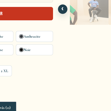
‹
ER
he
Anthracite
ne
Noir
2 XL
vis (0)