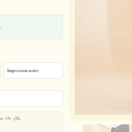
.
Impression noire
e · Or · 3XL