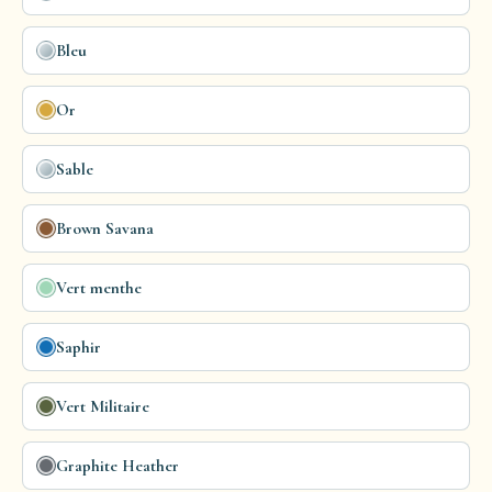
Bleu
Or
Sable
Brown Savana
Vert menthe
Saphir
Vert Militaire
Graphite Heather