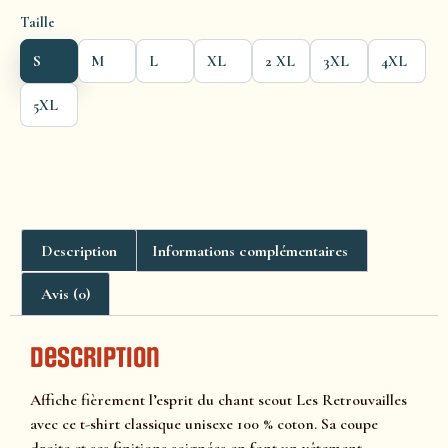
Taille
S
M
L
XL
2 XL
3XL
4XL
5XL
Description
Informations complémentaires
Avis (0)
Description
Affiche fièrement l’esprit du chant scout Les Retrouvailles
avec ce t-shirt classique unisexe 100 % coton. Sa coupe
droite et ses finitions soignées en font un vêtement