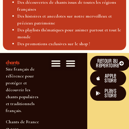
Des découvertes de chants issus de toutes les régions
françaises
Des histoires et anecdotes sur notre merveilleux et
précieux patrimoine
Des playlists thématiques pour animer partout et tout le
monde
Des promotions exclusives sur le shop !
Retour au
répertoire
Site français de
Apple
référence pour
Store
protéger et
découvrir les
plays
store
chants populaires
et traditionnels
français.
Chants de France
© 2025