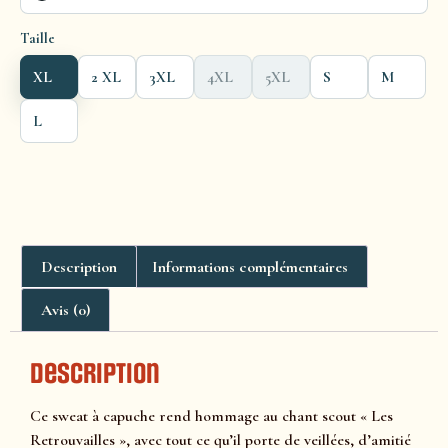
Taille
XL
2 XL
3XL
4XL
5XL
S
M
L
Description
Informations complémentaires
Avis (0)
Description
Ce sweat à capuche rend hommage au chant scout « Les
Retrouvailles », avec tout ce qu’il porte de veillées, d’amitié