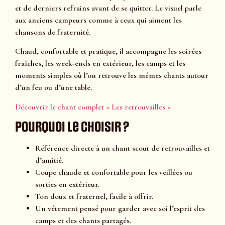
et de derniers refrains avant de se quitter. Le visuel parle
aux anciens campeurs comme à ceux qui aiment les
chansons de fraternité.
Chaud, confortable et pratique, il accompagne les soirées
fraîches, les week-ends en extérieur, les camps et les
moments simples où l’on retrouve les mêmes chants autour
d’un feu ou d’une table.
Découvrir le chant complet « Les retrouvailles »
Pourquoi le choisir ?
Référence directe à un chant scout de retrouvailles et
d’amitié.
Coupe chaude et confortable pour les veillées ou
sorties en extérieur.
Ton doux et fraternel, facile à offrir.
Un vêtement pensé pour garder avec soi l’esprit des
camps et des chants partagés.