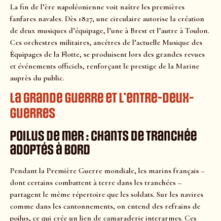
La fin de l’ère napoléonienne voit naître les premières
fanfares navales. Dès 1827, une circulaire autorise la création
de deux musiques d’équipage, l’une à Brest et l’autre à Toulon.
Ces orchestres militaires, ancêtres de l’actuelle Musique des
Équipages de la Flotte, se produisent lors des grandes revues
et événements officiels, renforçant le prestige de la Marine
auprès du public.
La Grande Guerre et l’entre-deux-
guerres
Poilus de mer : chants de tranchée
adoptés à bord
Pendant la Première Guerre mondiale, les marins français –
dont certains combattent à terre dans les tranchées –
partagent le même répertoire que les soldats. Sur les navires
comme dans les cantonnements, on entend des refrains de
poilus, ce qui crée un lien de camaraderie interarmes. Ces