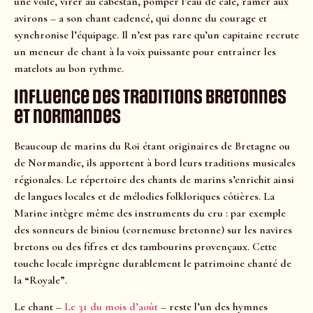
une voile, virer au cabestan, pomper l’eau de cale, ramer aux
avirons – a son chant cadencé, qui donne du courage et
synchronise l’équipage. Il n’est pas rare qu’un capitaine recrute
un meneur de chant à la voix puissante pour entraîner les
matelots au bon rythme.
Influence des traditions bretonnes
et normandes
Beaucoup de marins du Roi étant originaires de Bretagne ou
de Normandie, ils apportent à bord leurs traditions musicales
régionales. Le répertoire des chants de marins s’enrichit ainsi
de langues locales et de mélodies folkloriques côtières. La
Marine intègre même des instruments du cru : par exemple
des sonneurs de biniou (cornemuse bretonne) sur les navires
bretons ou des fifres et des tambourins provençaux. Cette
touche locale imprègne durablement le patrimoine chanté de
la “Royale”.
Le chant –
Le 31 du mois d’août
– reste l’un des hymnes