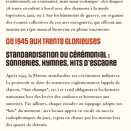
traditionnels ou résistants), mais aussi technique : des disques
78 tours circulent à bord avec des chansons à la mode
(opérettes, jazz, etc.). Sur les bâtiments de guerre, on organise
des écoutes collectives de ces airs enregistrés, qui offrent aux
marins un répit musical bienvenu en pleine tourmente.
De 1945 aux trente glorieuses
Standardisation du cérémonial :
sonneries, hymnes, hits d’escadre
Après 1945, la Marine standardise ses cérémonies militaires.
Le protocole se dote de sonneries réglementaires (appels de
clairon, “Aux champs”, etc.) et rend obligatoires les hymnes
nationaux lors des levées des couleurs et honneurs aux
autorités. Par ailleurs, chaque escadre ou équipage adopte ses
“hits” du moment : airs locaux appris en escale ou succès
radiophoniques du jour, repris en chœur par les marins lors
des quarts de détente.