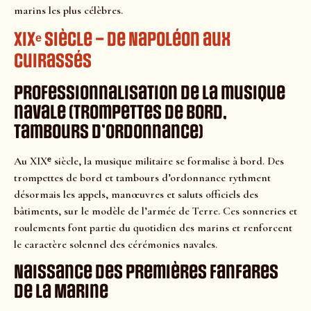
marins les plus célèbres.
XIXᵉ siècle – De Napoléon aux
cuirassés
Professionnalisation de la musique
navale (trompettes de bord,
tambours d’ordonnance)
Au XIXᵉ siècle, la musique militaire se formalise à bord. Des
trompettes de bord et tambours d’ordonnance rythment
désormais les appels, manœuvres et saluts officiels des
bâtiments, sur le modèle de l’armée de Terre. Ces sonneries et
roulements font partie du quotidien des marins et renforcent
le caractère solennel des cérémonies navales.
Naissance des premières fanfares
de la Marine