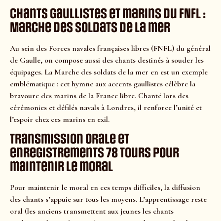
Chants gaullistes et marins du FNFL :
Marche des soldats de la mer
Au sein des Forces navales françaises libres (FNFL) du général
de Gaulle, on compose aussi des chants destinés à souder les
équipages. La Marche des soldats de la mer en est un exemple
emblématique : cet hymne aux accents gaullistes célèbre la
bravoure des marins de la France libre. Chanté lors des
cérémonies et défilés navals à Londres, il renforce l’unité et
l’espoir chez ces marins en exil.
Transmission orale et
enregistrements 78 tours pour
maintenir le moral
Pour maintenir le moral en ces temps difficiles, la diffusion
des chants s’appuie sur tous les moyens. L’apprentissage reste
oral (les anciens transmettent aux jeunes les chants