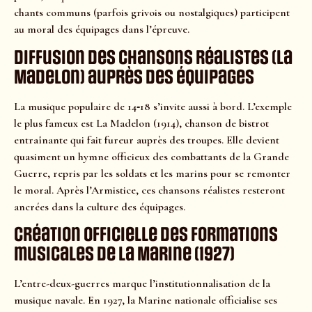
chants communs (parfois grivois ou nostalgiques) participent
au moral des équipages dans l’épreuve.
Diffusion des chansons réalistes (La
Madelon) auprès des équipages
La musique populaire de 14‑18 s’invite aussi à bord. L’exemple
le plus fameux est La Madelon (1914), chanson de bistrot
entraînante qui fait fureur auprès des troupes. Elle devient
quasiment un hymne officieux des combattants de la Grande
Guerre, repris par les soldats et les marins pour se remonter
le moral. Après l’Armistice, ces chansons réalistes resteront
ancrées dans la culture des équipages.
Création officielle des formations
musicales de la Marine (1927)
L’entre-deux-guerres marque l’institutionnalisation de la
musique navale. En 1927, la Marine nationale officialise ses