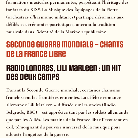
formations musicales permanentes, perpétuant l’héritage des
fanfares du XIXᵉ. La Musique des Équipages de la Flotte
(orchestres d’harmonie militaires) participe désormais aux
défilés et cérémonies patriotiques, ancrant la tradition
musicale dans l’identité de la Marine républicaine.
Seconde Guerre mondiale – Chants
de la France libre
Radio Londres, Lili Marleen : un hit
des deux camps
Durant la Seconde Guerre mondiale, certaines chansons
franchissent les frontières ennemies. La célèbre romance
allemande Lili Marleen – diffusée sur les ondes (Radio
Belgrade, BBC) – est appréciée tant par les soldats allemands
que par les Alliés. Les marins de la France libre l’écoutent en
exil, témoignant du pouvoir universel de la musique pour
adoucir l’angoisse de la guerre.