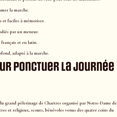
hmer la marche.
s et faciles à mémoriser.
modiés par un meneur.
français et en latin.
ofond, adapté à la marche.
ur ponctuer la journée
 du grand pèlerinage de Chartres organisé par Notre-Dame de
res et religieux, scouts, bénévoles venus des quatre coins du