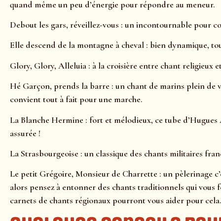
quand même un peu d’énergie pour répondre au meneur.
Debout les gars, réveillez-vous : un incontournable pour c
Elle descend de la montagne à cheval : bien dynamique, tou
Glory, Glory, Alleluia : à la croisière entre chant religieux 
Hé Garçon, prends la barre : un chant de marins plein de vi
convient tout à fait pour une marche.
La Blanche Hermine : fort et mélodieux, ce tube d’Hugues A
assurée !
La Strasbourgeoise : un classique des chants militaires fran
Le petit Grégoire, Monsieur de Charrette : un pèlerinage c’e
alors pensez à entonner des chants traditionnels qui vous 
carnets de chants régionaux pourront vous aider pour cela.