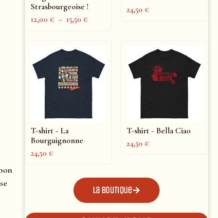
Strasbourgeoise !
24,50
€
12,00
€
–
15,50
€
T-shirt - La
T-shirt - Bella Ciao
Bourguignonne
24,50
€
24,50
€
 bon
 se
La boutique