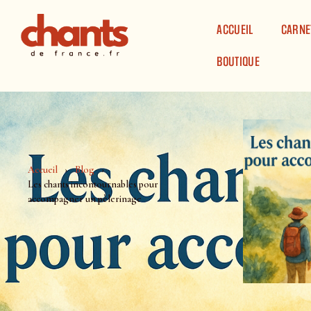
Panneau de gestion des cookies
ACCUEIL
CARNE
BOUTIQUE
Accueil
Blog
Les chants incontournables pour
accompagner un pèlerinage