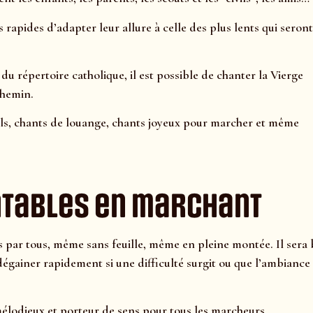
 rapides d’adapter leur allure à celle des plus lents qui seront
 du répertoire catholique, il est possible de chanter la Vierge
chemin.
els, chants de louange, chants joyeux pour marcher et même
ntables en marchant
is par tous, même sans feuille, même en pleine montée. Il sera
dégainer rapidement si une difficulté surgit ou que l’ambiance
mélodieux et porteur de sens pour tous les marcheurs.