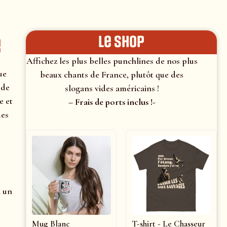
e
le shop
Affichez les plus belles punchlines de nos plus
ue
beaux chants de France, plutôt que des
 de
slogans vides américains !
e et
– Frais de ports inclus !-
des
i un
Mug Blanc
T-shirt - Le Chasseur