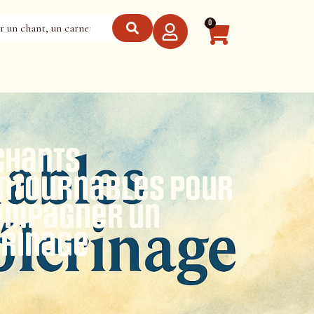
0
chants
ntournables pour
ompagner un
erinage