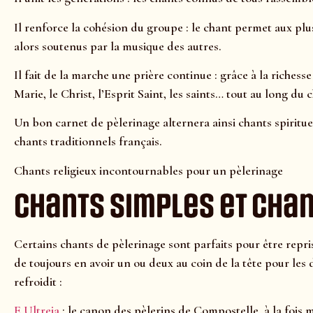
Il renforce la cohésion du groupe : le chant permet aux plus
alors soutenus par la musique des autres.
Il fait de la marche une prière continue : grâce à la richesse
Marie, le Christ, l’Esprit Saint, les saints… tout au long du 
Un bon carnet de pèlerinage alternera ainsi chants spiritu
chants traditionnels français.
Chants religieux incontournables pour un pèlerinage
Chants simples et cha
Certains chants de pèlerinage sont parfaits pour être repr
de toujours en avoir un ou deux au coin de la tête pour les 
refroidit :
E Ultreia
: le canon des pèlerins de Compostelle, à la fois 