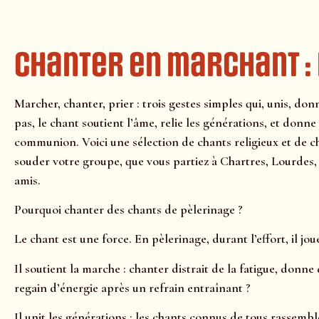
Chanter en marchant :
Marcher, chanter, prier : trois gestes simples qui, unis, d
pas, le chant soutient l’âme, relie les générations, et donne 
communion. Voici une sélection de chants religieux et de c
souder votre groupe, que vous partiez à Chartres, Lourdes,
amis.
Pourquoi chanter des chants de pèlerinage ?
Le chant est une force. En pèlerinage, durant l’effort, il joue
Il soutient la marche : chanter distrait de la fatigue, donne 
regain d’énergie après un refrain entraînant ?
Il unit les générations : les chants connus de tous rassemblen