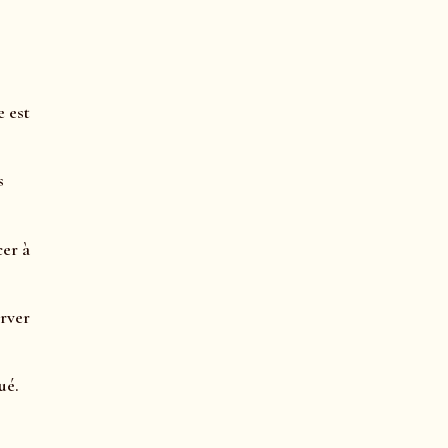
e est
s
cer à
erver
ué.