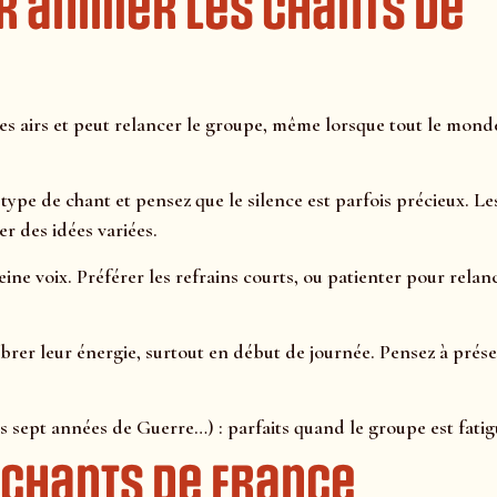
r animer les chants de
s airs et peut relancer le groupe, même lorsque tout le mond
 type de chant et pensez que le silence est parfois précieux. Le
er des idées variées.
eine voix. Préférer les refrains courts, ou patienter pour relan
ibrer leur énergie, surtout en début de journée. Pensez à prés
s sept années de Guerre…) : parfaits quand le groupe est fatig
 Chants de France