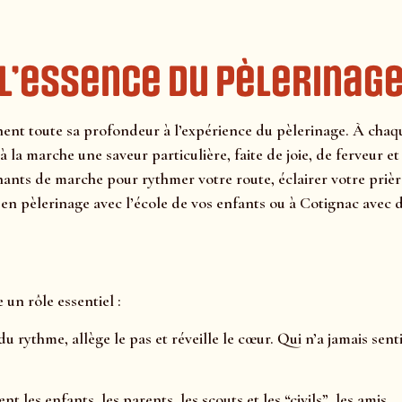
 l’essence du pèlerinag
onnent toute sa profondeur à l’expérience du pèlerinage. À chaq
à la marche une saveur particulière, faite de joie, de ferveur et
hants de marche pour rythmer votre route, éclairer votre prièr
 en pèlerinage avec l’école de vos enfants ou à Cotignac avec 
 un rôle essentiel :
du rythme, allège le pas et réveille le cœur. Qui n’a jamais sent
t les enfants, les parents, les scouts et les “civils”, les amis…