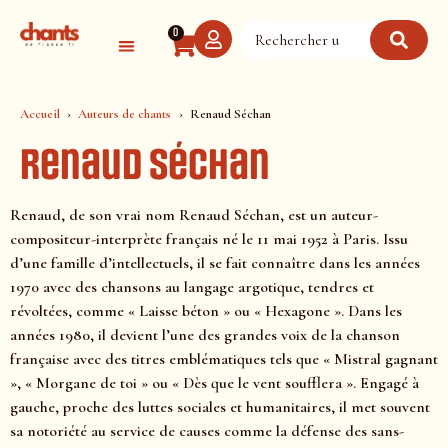
Panneau de gestion des cookies
0
Accueil
Auteurs de chants
Renaud Séchan
Renaud Séchan
Renaud, de son vrai nom Renaud Séchan, est un auteur-
compositeur-interprète français né le 11 mai 1952 à Paris. Issu
d’une famille d’intellectuels, il se fait connaître dans les années
1970 avec des chansons au langage argotique, tendres et
révoltées, comme « Laisse béton » ou « Hexagone ». Dans les
années 1980, il devient l’une des grandes voix de la chanson
française avec des titres emblématiques tels que « Mistral gagnant
», « Morgane de toi » ou « Dès que le vent soufflera ». Engagé à
gauche, proche des luttes sociales et humanitaires, il met souvent
sa notoriété au service de causes comme la défense des sans-