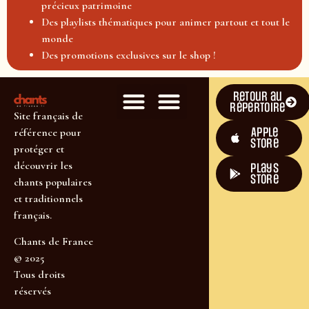
précieux patrimoine
Des playlists thématiques pour animer partout et tout le
monde
Des promotions exclusives sur le shop !
Retour au
répertoire
Site français de
Apple
référence pour
Store
protéger et
découvrir les
plays
store
chants populaires
et traditionnels
français.
Chants de France
© 2025
Tous droits
réservés