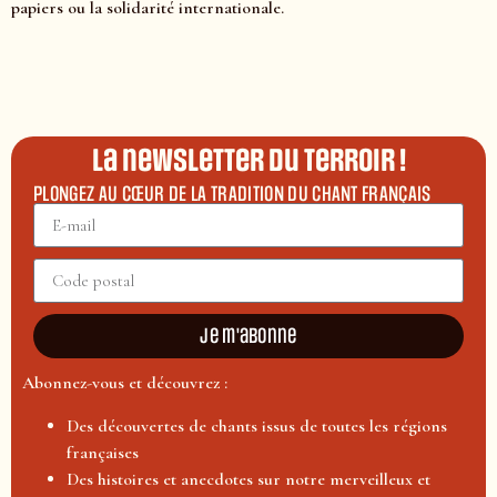
papiers ou la solidarité internationale.
La newsletter du terroir !
PLONGEZ AU CŒUR DE LA TRADITION DU CHANT FRANÇAIS
Je m'abonne
Abonnez-vous et découvrez :
Des découvertes de chants issus de toutes les régions
françaises
Des histoires et anecdotes sur notre merveilleux et