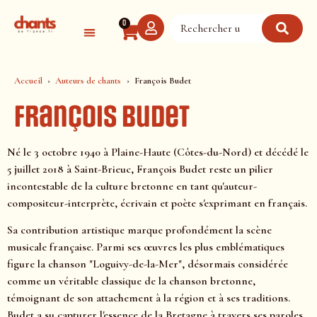
Panneau de gestion des cookies
0
Accueil
Auteurs de chants
François Budet
François Budet
Né le 3 octobre 1940 à Plaine-Haute (Côtes-du-Nord) et décédé le
5 juillet 2018 à Saint-Brieuc, François Budet reste un pilier
incontestable de la culture bretonne en tant qu'auteur-
compositeur-interprète, écrivain et poète s'exprimant en français.
Sa contribution artistique marque profondément la scène
musicale française. Parmi ses œuvres les plus emblématiques
figure la chanson "Loguivy-de-la-Mer", désormais considérée
comme un véritable classique de la chanson bretonne,
témoignant de son attachement à la région et à ses traditions.
Budet a su capturer l'essence de la Bretagne à travers ses paroles