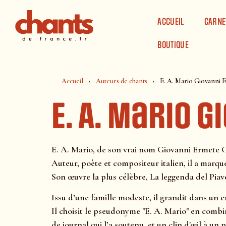
Panneau de gestion des cookies
ACCUEIL
CARNE
BOUTIQUE
Accueil
Auteurs de chants
E. A. Mario Giovanni 
E. A. Mario 
E. A. Mario, de son vrai nom Giovanni Ermete Gae
Auteur, poète et compositeur italien, il a marqué
Son œuvre la plus célèbre, La leggenda del Piave
Issu d’une famille modeste, il grandit dans un 
Il choisit le pseudonyme "E. A. Mario" en comb
de journal qui l’a soutenu, et un clin d'œil à un p