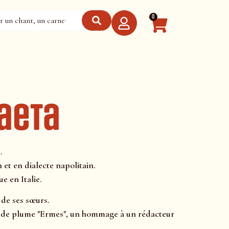
0
Gaeta
.
 et en dialecte napolitain.
e en Italie.
 de ses sœurs.
om de plume "Ermes", un hommage à un rédacteur