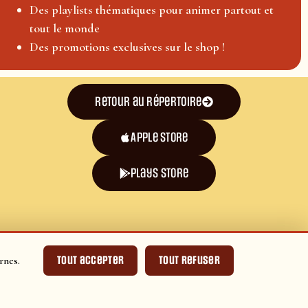
Des playlists thématiques pour animer partout et
tout le monde
Des promotions exclusives sur le shop !
Retour au répertoire
Apple Store
plays store
Tout accepter
Tout refuser
rnes.