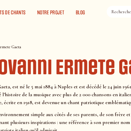
TS DE CHANTS
NOTRE PROJET
BLOG
Ermete Gaeta
Giovanni Ermete 
ta, est né le 5 mai 1884 à Naples et est décédé le 24 juin 1961
 l’histoire de la musique avec plus de 2 000 chansons en italien
, écrite en 1918, est devenue un chant patriotique emblématiqu
environnement simple aux côtés de ses parents, de son frère et
inant plusieurs inspirations : une référence à son premier n
atriote italien qu’il admirait.